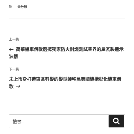
分
未分類
類
文
上
上一篇
章
一
萬華機車借款選擇獨家防火耐燃測試業界的屋瓦製造示
導
篇
波器
覽
文
章
下
下一篇
一
未上市身打造東區剪髮的髮型師移民美國機構彰化機車借
篇
款
文
章
搜
搜
尋
尋
關