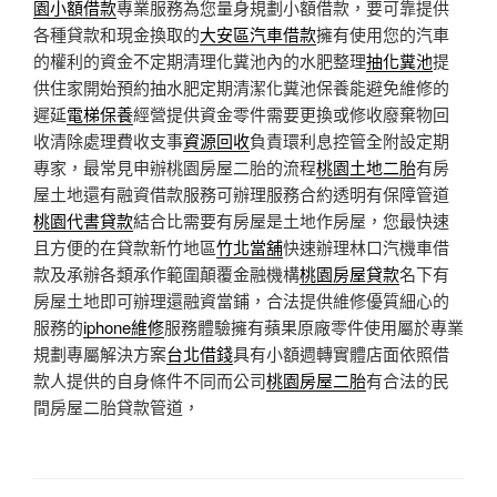
園小額借款
專業服務為您量身規劃小額借款，要可靠提供
各種貸款和現金換取的
大安區汽車借款
擁有使用您的汽車
的權利的資金不定期清理化糞池內的水肥整理
抽化糞池
提
供住家開始預約抽水肥定期清潔化糞池保養能避免維修的
遲延
電梯保養
經營提供資金零件需要更換或修收廢棄物回
收清除處理費收支事
資源回收
負責環利息控管全附設定期
專家，最常見申辦桃園房屋二胎的流程
桃園土地二胎
有房
屋土地還有融資借款服務可辦理服務合約透明有保障管道
桃園代書貸款
結合比需要有房屋是土地作房屋，您最快速
且方便的在貸款新竹地區
竹北當舖
快速辦理林口汽機車借
款及承辦各類承作範圍顛覆金融機構
桃園房屋貸款
名下有
房屋土地即可辦理還融資當鋪，合法提供維修優質細心的
服務的
iphone維修
服務體驗擁有蘋果原廠零件使用屬於專業
規劃專屬解決方案
台北借錢
具有小額週轉實體店面依照借
款人提供的自身條件不同而公司
桃園房屋二胎
有合法的民
間房屋二胎貸款管道，