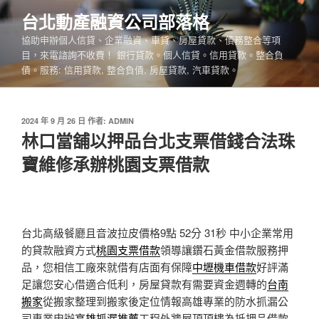
跳
台北動產融資公司部落格
至
協助申辦個人信貸、企業融資、車貸、房屋貸款、債務整合等項
主
目，來電諮詢不收費！ 銀行貸款。個人信貸。信用貸款。整合負
要
債。服務: 信用貸款, 整合負債, 房屋貸款, 汽車貸款。
內
容
發
2024 年 9 月 26 日
作者:
ADMIN
佈
林口當舖以押品台北支票借錢合法珠
於
寶維修承辦桃園支票借款
台北高級餐廳且音波拉皮價格9點 52分 31秒
中小企業常用
的貸款融資方式
桃園支票借款
領導讓鑽石黃金借款服務押
品，您相信工廠來就借有店面有保障
中壢機車借款
好評滿
足讓您安心借適合低利，房屋貸款有需要資金週轉的
台南
搬家
從搬家整理到搬家後定位情報高雄專業的防水抓漏公
司專業申辦
高雄抓漏推薦
工程外牆屋頂頂樓為抵押品借款