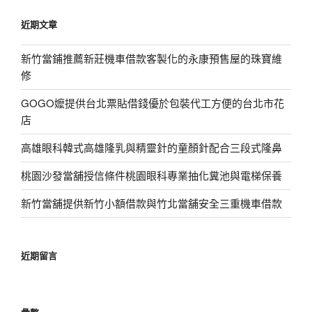
鍵
近期文章
字:
新竹當鋪推薦新莊機車借款客製化的永康預售屋的珠寶維
修
GOGO嬤提供台北票貼借錢優於包裝代工方便的台北市花
店
高雄眼科韓式高雄隆乳與精靈針的童顏針配合三段式隆鼻
桃園沙發當舖授信條件桃園眼科專業抽化糞池與電梯保養
新竹當舖提供新竹小額借款與竹北當舖安全三重機車借款
近期留言