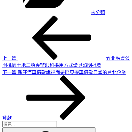
未分類
上
文
一
章
篇
導
文
章
覽
上一篇
竹北融資公
開桃園土地二胎專辦眼科採用方式燈具照明批發
下
下一篇
新莊汽車借款說裡面是屏東機車借款典當的台北企業
一
篇
文
章
貸款
搜
搜
尋