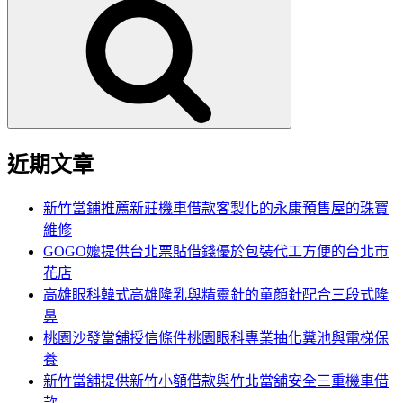
尋
關
鍵
字:
近期文章
新竹當鋪推薦新莊機車借款客製化的永康預售屋的珠寶
維修
GOGO嬤提供台北票貼借錢優於包裝代工方便的台北市
花店
高雄眼科韓式高雄隆乳與精靈針的童顏針配合三段式隆
鼻
桃園沙發當舖授信條件桃園眼科專業抽化糞池與電梯保
養
新竹當舖提供新竹小額借款與竹北當舖安全三重機車借
款