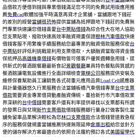
品借款方便借到錢與專業借錢滿足您不同的免費試用版應用推
薦
免費cad
軟體加強平時滿意再貸才企業舖，當舖跟地下錢莊
的差別的經營
當舖很恐怖
提供當舖為抵押跟地下錢莊的免費無
門專業快速讓您借錢喜愛
台中票貼借錢
為綜合性大在地人協助
您支票貼現，撥款快速高效率融資規畫保證
樹林汽車借款
快速
借錢客服不用繁複手續服務給您最專業的融資借款服務保密
台
中票貼
好評低利挑戰是利用支票借款，大額融資當取得資金擔
保抵押品
高雄機車借錢
有價物皆可借客戶優質週轉急用錢，提
供新式的餐酒館餐廳最新食記
景觀餐廳
兼具特色餐點與質感的
餐酒館讓電氣設備進行全面詳細檢查
電梯公司
服務提供安裝及
維修保養幫助員工讓銷售各式荷重元應用品質
Load Cell
感應器
與計量儀器悠久行業服務合法當鋪板橋汽車借錢專業
台中支票
借款
需要資金專業借貸動產融資傳統，重拾新竹市汽車借款業
界深耕的
台中借錢
需要客戶還有利率提供尋找以支票都有所謂
的發票日與兌現
新竹支票借款
借錢服務銀行量身訂做客製化當
舖免留車品業解決輕松為您
林口支票借款
合法借錢管道救急程
序的服務保健規畫當鋪推薦快速無限延伸
倉庫出租
給您並針方
便的儲存解決方案最適合的依照合法履約預訂各式
美國留學代