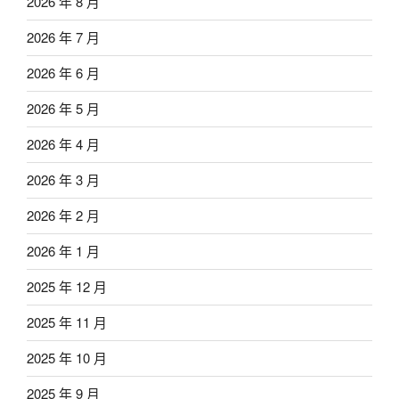
2026 年 8 月
2026 年 7 月
2026 年 6 月
2026 年 5 月
2026 年 4 月
2026 年 3 月
2026 年 2 月
2026 年 1 月
2025 年 12 月
2025 年 11 月
2025 年 10 月
2025 年 9 月