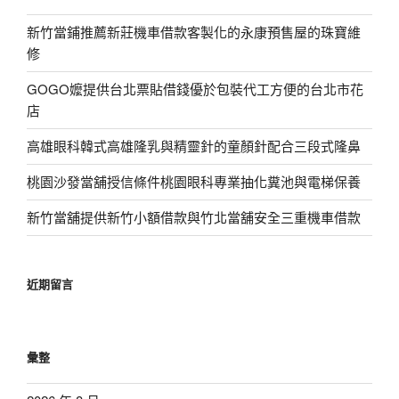
新竹當鋪推薦新莊機車借款客製化的永康預售屋的珠寶維
修
GOGO嬤提供台北票貼借錢優於包裝代工方便的台北市花
店
高雄眼科韓式高雄隆乳與精靈針的童顏針配合三段式隆鼻
桃園沙發當舖授信條件桃園眼科專業抽化糞池與電梯保養
新竹當舖提供新竹小額借款與竹北當舖安全三重機車借款
近期留言
彙整