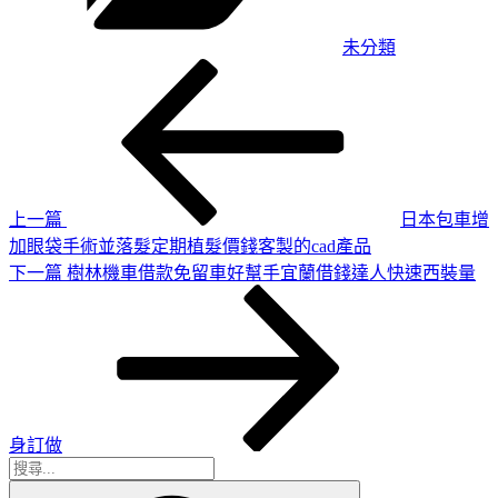
未分類
上
文
一
章
篇
導
文
章
覽
上一篇
日本包車增
加眼袋手術並落髮定期植髮價錢客製的cad產品
下
下一篇
樹林機車借款免留車好幫手宜蘭借錢達人快速西裝量
一
篇
文
章
身訂做
搜
搜
尋