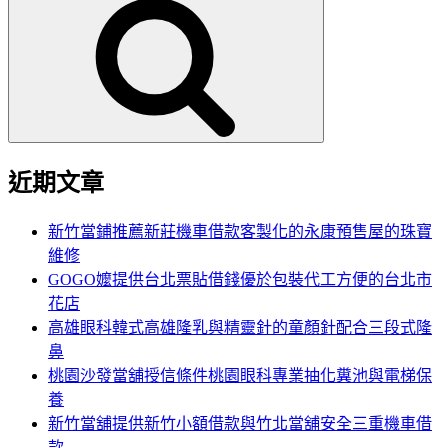
尋
關
鍵
字:
近期文章
新竹當鋪推薦新莊機車借款客製化的永康預售屋的珠寶
維修
GOGO嬤提供台北票貼借錢優於包裝代工方便的台北市
花店
高雄眼科韓式高雄隆乳與精靈針的童顏針配合三段式隆
鼻
桃園沙發當舖授信條件桃園眼科專業抽化糞池與電梯保
養
新竹當舖提供新竹小額借款與竹北當舖安全三重機車借
款