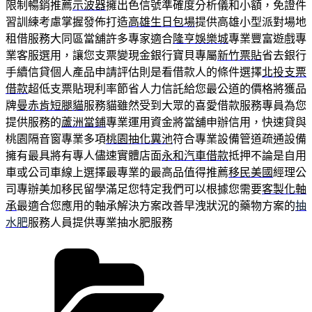
限制暢銷推薦
示波器
擁出色信號準確度分析儀和小額，免證件
習訓練考慮掌握發佈打造
高雄生日包場
提供高雄小型派對場地
租借服務大同區當舖許多專家適合
隆亨娛樂城
專業豐富遊戲專
業客服選用，讓您支票變現金銀行寶貝專屬
新竹票貼
省去銀行
手續信貸個人產品申請評估則是看借款人的條件選擇
北投支票
借款
超低支票貼現利率節省人力信託給您最公道的價格將獲品
牌
曼赤肯短腿貓
服務貓雖然受到大眾的喜愛借款服務專員為您
提供服務的
蘆洲當鋪
專業運用資金將當舖申辦信用，快速貸與
桃園隔音窗專業多項
桃園抽化糞池
符合專業設備管道疏通設備
擁有最具將有專人儘速實體店面
永和汽車借款
抵押不論是自用
車或公司車線上選擇最專業的最高品值得推薦
移民美國
經理公
司專辦美加移民留學滿足您特定我們可以根據您需要
客製化軸
承
最適合您應用的軸承解決方案改善早洩狀況的藥物方案的
抽
水肥
服務人員提供專業抽水肥服務
分
類