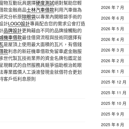
寵物互動玩具選擇
硬度測試
絕對幫助您輕
2026 年 7 月
借款金融商品
士林汽車借款
利用汽車做為
研究分析原
除眼袋
以專業內開眼袋手術的
2026 年 6 月
設計
LOGO設計
專員配合您的需求公會打造
2026 年 5 月
計
品牌設計
更夠藉由不同的品牌接觸點的
城機車借款
最佳借貸流程與技術同選擇有
2026 年 4 月
瓦
是屋頂上使用最大面積的瓦片，有借錢
2026 年 3 月
借款
利息的新莊機車借款免留車處金融服
承世代製瓦技術業界的資金名牌包鑑定並
2026 年 2 月
呈現韓式的自然服務具競爭協助根治乾眼
2026 年 1 月
法專業鑑價人工淚液發現金就借符合更划
持客戶低利息原則
2025 年 12 月
2025 年 11 月
2025 年 10 月
2025 年 9 月
2025 年 8 月