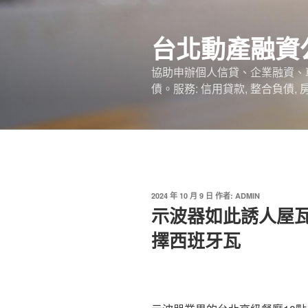
跳
至
台北動產融資
主
要
協助申辦個人信貸、企業融資、
內
債。服務: 信用貸款, 整合負債,
容
發
2024 年 10 月 9 日
作者:
ADMIN
佈
示波器如此誘人屋
於
擇西班牙瓦