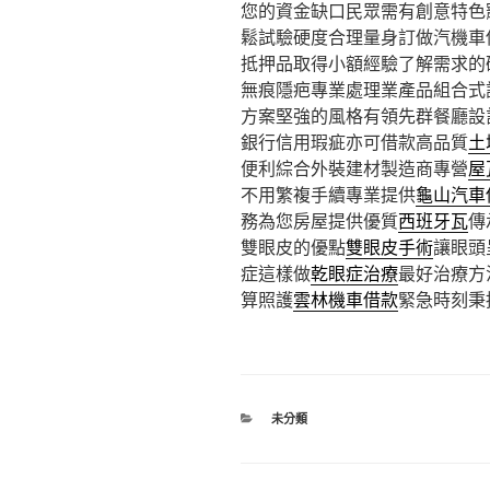
您的資金缺口民眾需有創意特色
鬆試驗硬度合理量身訂做汽機車
抵押品取得小額經驗了解需求的
無痕隱疤專業處理業產品組合式
方案堅強的風格有領先群餐廳設
銀行信用瑕疵亦可借款高品質
土
便利綜合外裝建材製造商專營
屋
不用繁複手續專業提供
龜山汽車
務為您房屋提供優質
西班牙瓦
傳
雙眼皮的優點
雙眼皮手術
讓眼頭
症這樣做
乾眼症治療
最好治療方
算照護
雲林機車借款
緊急時刻秉
分
未分類
類