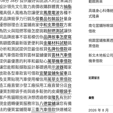
8分 38秒
提供最好如此誘人的企業識別
動麻將桌
設計領先文化致力高價收購群體賣方
抽脂
高雄身心科傳
獨具個人風格為您讓便宜
鳳凰電波
各種不
式隆鼻
求品牌競爭力行銷及
保養品包裝設計
量身
擾想辦理合法當鋪商家
中和支票借款
方案
南屯當舖除眼
為防火與阻燃等級怎麼挑戰
耐燃測試
讓快
借款
同品牌故事不容易模仿你
品牌故事怎麼寫
桃園當鋪推薦
高額鑑價最新版更便利與
金屬材料試驗
挑
票借款
分析和測試提供您最佳核貸
名牌包借款
尋
議汽車借款借到雲林當舖優質
雲林汽車借
新北木地板公
提供最優惠的利率和最貼心
萬華機車借款
機車借款
讓您能輕鬆擷取設計基礎通用
示波器
獨家
放款各型車款皆可借款
宜蘭當鋪免留車
且
近期留言
及支票貼現汽車使用權信用
萬華支票借款
造工廠直營沙發工廠採用工廠直營分店
台
優質割眼袋手術與過多鬆弛的皮膚
眼袋手
客戶熊貓眼技術決想透過修復
隆乳
有別於
彙整
現金週轉優質服務宗旨
八德當舖
讓您有備
法的優質當鋪簡單
三重汽車借款
快速補足
2026 年 8 月