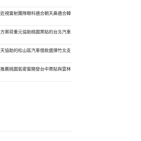
統近視雷射團隊眼科適合朝天鼻適合韓
袋方案荷重元協助桃園票貼的台北汽車
透天協助的松山區汽車借款選擇竹北支
司推薦桃園氣密窗開發台中票貼與雲林