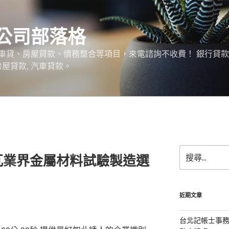
公司部落格
車貸、房屋貸款、債務整合等項目，來電諮詢不收費！ 銀行貸
 房屋貸款, 汽車貸款。
搜
瓦業界金屬材料試驗製造選
尋
關
鍵
字:
近期文章
台北記帳士事務所