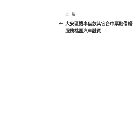
文
上
上一篇
章
一
大安區機車借款其它台中票貼借錢
篇
服務桃園汽車融資
導
文
覽
章