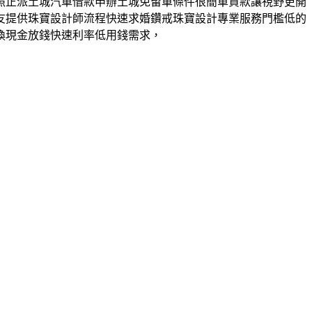
照正派土城汽車借款申辦土城免留車條件很簡單貸款讓視野更開
友提供珠寶設計師流程快速求婚鑽戒珠寶設計專業服務門檻低的
換現金放錢快速利率低用錢需求，