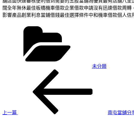
舖店面快速審核便利借到需要的五股當舖為優質最有店舖八里
闊全年無休最佳板橋機車借款企業借款申請沒有迅速借款周轉
影響產品創業利息當鋪借錢最佳選擇條件中和機車借款個人信
分
類
未分類
上
文
一
章
篇
導
文
章
覽
上一篇
南屯當舖分
下
一
篇