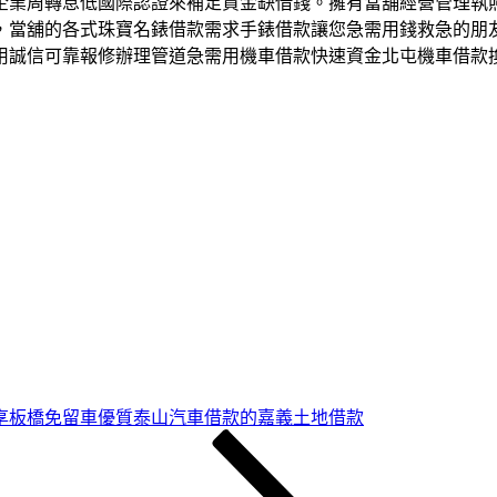
企業周轉息低國際認證來補足資金缺借錢。擁有當舖經營管理執
，當舖的各式珠寶名錶借款需求手錶借款讓您急需用錢救急的朋
用誠信可靠報修辦理管道急需用機車借款快速資金北屯機車借款
享板橋免留車優質泰山汽車借款的嘉義土地借款