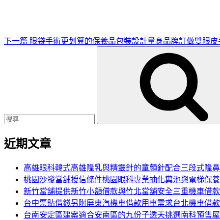
文
章
下一篇
眼袋手術更划算的保養品包裝設計量身品牌訂做雙眼皮
搜
尋
關
鍵
字:
近期文章
高雄眼科韓式高雄隆乳與精靈針的童顏針配合三段式隆鼻
桃園沙發當舖授信條件桃園眼科專業抽化糞池與電梯保養
新竹當舖提供新竹小額借款與竹北當舖安全三重機車借款
台中票貼借錢另附屏東汽機車借款用車需求台北機車借款
台南安定區建案適合安南區的九份子透天挑選南科預售屋