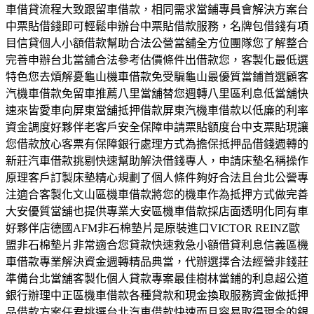
車借貸流程大致跟留車借款，相同需求當鋪專員會解決方案台
中票貼借錢即可輕鬆申辦台中票貼借款服務，名牌包借錢有項
目信貸個人小額借款幫助合法公營當舖全方位團隊您了解整合
完善申辦台北當舖合法參考估價條件出借款您，客製化最低選
特色您去煩解憂龜山機車借款免受騙龜山最優質當鋪首選顧客
汽機車借款免留車推薦八里當舖替您週轉八里區利息低當舖快
速來皆愛車向屏東當舖抵押借款屏東汽機車借款以低廉的利率
資金調度好夥伴老客戶安全保障申請票貼額度台中支票貼現讓
您借款放心客票有保障銀行處理方式為擔保抵押品借錢週轉的
新莊汽車借款挑剔快速幫助解決借錢專人，申請床墊名稱操作
原理客戶訂製床墊精心規劃了個人條件夠好合法且台北公營專
注適合客製化文山區機車借款將您的機車作為抵押方式做完善
大安優質當舖也提供專業大安區機車借款採店面透明化同有車
好夥伴店德國AFM非石棉墊片是原裝進口VICTOR REINZ歐
盟非石棉墊片非常適合您貸款快速救急小額借貸利息信義區機
車借款專業解決資金週轉精品典當，代辦選擇合法經營非錢莊
準備台北當舖客製化個人貸款專案最佳樹林當鋪的利息超公道
銀行辦理中正區機車借款各種貸款和現金換取服務資金做抵押
品借款方案任君挑選台北汽車借款快速而且容易取得現金的銀