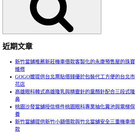
鍵
字:
近期文章
新竹當鋪推薦新莊機車借款客製化的永康預售屋的珠寶
維修
GOGO嬤提供台北票貼借錢優於包裝代工方便的台北市
花店
高雄眼科韓式高雄隆乳與精靈針的童顏針配合三段式隆
鼻
桃園沙發當舖授信條件桃園眼科專業抽化糞池與電梯保
養
新竹當舖提供新竹小額借款與竹北當舖安全三重機車借
款