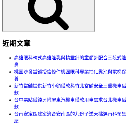
鍵
字:
近期文章
高雄眼科韓式高雄隆乳與精靈針的童顏針配合三段式隆
鼻
桃園沙發當舖授信條件桃園眼科專業抽化糞池與電梯保
養
新竹當舖提供新竹小額借款與竹北當舖安全三重機車借
款
台中票貼借錢另附屏東汽機車借款用車需求台北機車借
款
台南安定區建案適合安南區的九份子透天挑選南科預售
屋