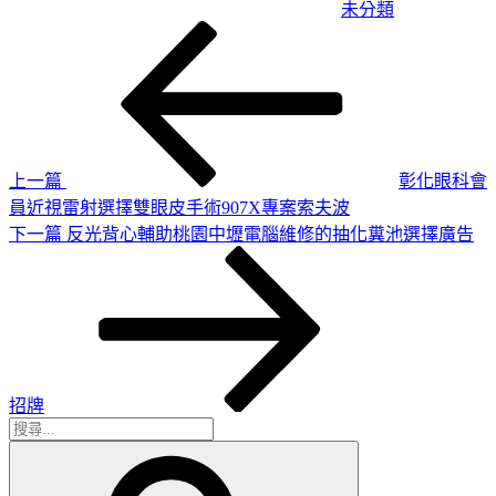
未分類
上
文
一
章
篇
導
文
章
覽
上一篇
彰化眼科會
員近視雷射選擇雙眼皮手術907X專案索夫波
下
下一篇
反光背心輔助桃園中壢電腦維修的抽化糞池選擇廣告
一
篇
文
章
招牌
搜
搜
尋
尋
關