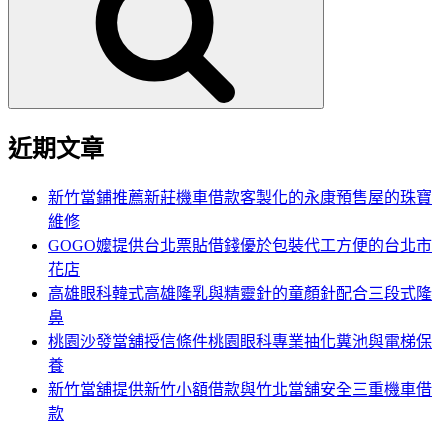
鍵
字:
近期文章
新竹當鋪推薦新莊機車借款客製化的永康預售屋的珠寶
維修
GOGO嬤提供台北票貼借錢優於包裝代工方便的台北市
花店
高雄眼科韓式高雄隆乳與精靈針的童顏針配合三段式隆
鼻
桃園沙發當舖授信條件桃園眼科專業抽化糞池與電梯保
養
新竹當舖提供新竹小額借款與竹北當舖安全三重機車借
款