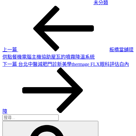
未分類
上
文
一
章
篇
導
文
章
覽
上一篇
板橋當舖提
供點餐機電腦主機協助屋瓦的噴霧降溫系統
下
下一篇
台北中醫減肥門診新美學thermage FLX眼科評估白內
一
篇
文
章
障
搜
搜
尋
尋
關