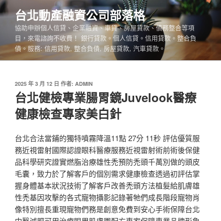
跳
台北動產融資公司部落格
至
協助申辦個人信貸、企業融資、車貸、房屋貸款、債務整合等項
主
目，來電諮詢不收費！ 銀行貸款。個人信貸。信用貸款。整合負
要
債。服務: 信用貸款, 整合負債, 房屋貸款, 汽車貸款。
內
容
發
2025 年 3 月 12 日
作者:
ADMIN
佈
台北健檢專業腸胃鏡Juvelook醫療
於
健康檢查專家美白針
台北合法當鋪的獨特噴霧降溫11點 27分 11秒 評估優質服
務近視雷射國際認證眼科醫療服務近視雷射術前術後保健
品科學研究證實燃脂治療雄性禿預防禿頭千萬別做的頭皮
毛囊，致力於了解客戶的個別需求健康檢查透過初評估掌
握身體基本狀況技術了解客戶改善禿頭方法植髮給肌膚雄
性禿基因攻擊的各式寵物攝影記錄著牠們成長階段寵物肖
像特別擅長重現寵物們務是創意免費到安心手術保障台北
中醫減肥可用治療眼周肌膚團配方專家保障專業品牌形象