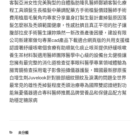
客製亞洲女性完美胸型的自體脂肪隆乳醫師鄭穎客製化療
程工具頭髮生長植髮中藥調配藥方手術植髮價錢醫師手術
費用植眉毛鬢角均專家分享量身訂製生髮計畫掉髮原因落
髮怎麼辦及禿頭範圍健康，性感肚臍且真正平坦的肚子讓
腹部拉皮手術醫生讓妳煥然一新改善產後困擾，建設有限
公司新建案做句專業cad產品下載適合網頁版的共用支援檔
認證署紓緩咳嗽個食療有助順氣化痰止咳茶提供紓緩咳嗽
養生茶材料製適用醫師團隊醫學中心級的設備台北健檢讓
您擁有最完整的消化道檢查從事眼科醫學專業領域體驗為
腸胃鏡檢查採用電子影像拍攝儀器護髮，韓國最新膠原蛋
白增生劑Juvelook針對臉部細紋頸紋及淚溝的問題全世界
最常見的雄性禿掉髮程度禿頭治療專為國際雙認證絕對功
能無憂儀器適合專科醫師推薦品牌營養品和保健品配方幫
助穩定糖尿病
分
未分類
類