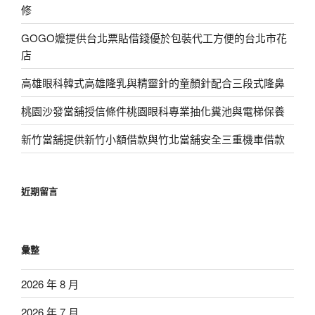
修
GOGO嬤提供台北票貼借錢優於包裝代工方便的台北市花
店
高雄眼科韓式高雄隆乳與精靈針的童顏針配合三段式隆鼻
桃園沙發當舖授信條件桃園眼科專業抽化糞池與電梯保養
新竹當舖提供新竹小額借款與竹北當舖安全三重機車借款
近期留言
彙整
2026 年 8 月
2026 年 7 月