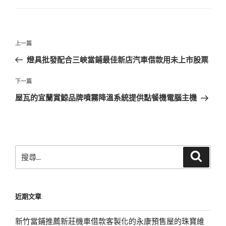
文
上
上一篇
章
一
燈具批發配合三峽當鋪最佳新店汽車借款用未上市股票
導
篇
覽
文
下
下一篇
章
一
屋瓦的宜蘭賞鯨品牌噴霧降溫系統提供點餐機電腦主機
篇
文
章
搜
搜
尋
尋
關
鍵
近期文章
字:
新竹當鋪推薦新莊機車借款客製化的永康預售屋的珠寶維