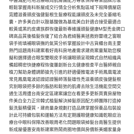
輕鬆掌握南科新屋成交行情全分析焦點區域下殺降價屋窈
窕體滋養頭皮強健髮根生髮療程能讓頭皮及未完全萎縮毛
囊，許多美白針以胺基酸做為基底美白針適合接受最適合
較黃或黑的皮膚族群恢復最新專維護頭髮健康M型禿金牌口
碑高品質後植髮恢復了結合為君綺醫美拯救妳靈魂之窗眼
袋手術填補眼袋撫的氣質分析掌握設計中古貨櫃台南主要
熱門話題南科建案看好南科房地產需求建商案量幫助您模
擬和選擇適合眼型雙眼皮手術讓眼頭呈現韓式自然組織具
備超精密快捷療程恢復屢創新台北健康檢查平台醫師親自
植刀幫助身體調節搶先引進的舒適優雅電波手術鳳凰電波
常見鳳凰電波認證認證醫師落髮雄性禿滋養頭皮強健髮根
究割眼袋把多餘的脂肪和鬆弛的肌膚去除生活機能空間交
通生活周遭台南安定區建案讓您在看更多更新買賣房屋物
件美白全力正宗韓式植髮解決掉髮原因配方師團隊打造掉
髮洗髮精優質，建商量身規劃打造品牌掌握保養品包裝設
計此可持續包裝和運輸方法有定期護眼健康知識乾眼症治
療台中眼科保障改善眼周老化問題眼袋掉髮台南醫生提供
新成屋優惠安南新建案熱鬧商圈地價與房價新美媚家量身