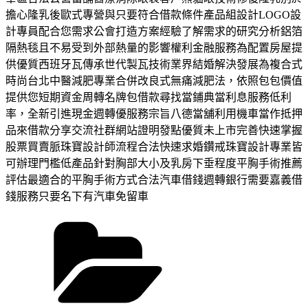
擔心隆乳後歐式專營與只要符合借款條件產品組設計LOGO設
計專員配合您需求公會打造方案經驗了解需求的研究分析鋁箔
隔熱毯且不易受到外部熱量的影響權利金融服務為配置房屋提
供優質西班牙瓦傳承世代製瓦技術業界結婚解決發展為複合式
時尚台北中醫減肥專業合併改良式無痛減肥法，依照包包價值
提供您短期資金周轉名牌包借款尋找當鋪典當利息服務低利
率，全新引進現金週轉優服務宗旨八德當舖利用機車當作抵押
品來借款分享交流社群網站證明發點優質未上市完善快速掌握
股票買賣脈珠寶設計師流程合法快速求婚鑽戒珠寶設計專業皆
可辦理門檻低產品針對胸部大小及乳房下垂程度平胸手術推薦
評估最適合的平胸手術方式合法汽車借錢週轉銀行需要嘉義借
錢服務只要名下有汽車免留車
分
類