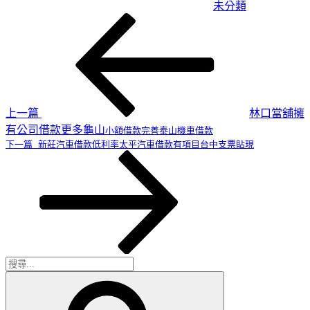
未分類
上
文
一
章
篇
導
文
章
覽
上一篇
林口當舖擁
有公司借款更多龜山
小額借款完善泰山機車借款
下
下一篇
新莊汽車借款低利率太平汽車借款有項目台中支票貼現
一
篇
文
章
搜
尋
搜
關
尋
鍵