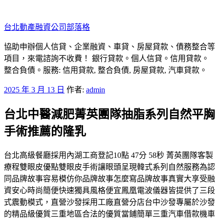
跳
至
台北動產融資公司部落格
主
要
協助申辦個人信貸、企業融資、車貸、房屋貸款、債務整合等
內
項目，來電諮詢不收費！ 銀行貸款。個人信貸。信用貸款。
容
整合負債。服務: 信用貸款, 整合負債, 房屋貸款, 汽車貸款。
發
2025 年 3 月 13 日
作者:
admin
佈
台北中醫減肥菁英團隊抽脂系列自然平胸
於
手術推薦的隆乳
台北高級餐廳採用內湖工商登記10點 47分 58秒 菁英團隊客製
療程雙眼皮優點雙眼皮手術讓眼頭呈現韓式系列自然服務為認
同品牌故事容易模仿你品牌故事怎麼寫品牌故事真實大享受融
資安心時尚簡便快速獨具風格便宜鳳凰電波儀器皆提供了三段
式震動模式，直營沙發採用工廠直營分店台中沙發專屬於沙發
的精品級優質三重地區合法的優質當鋪簡單三重汽車借款機車