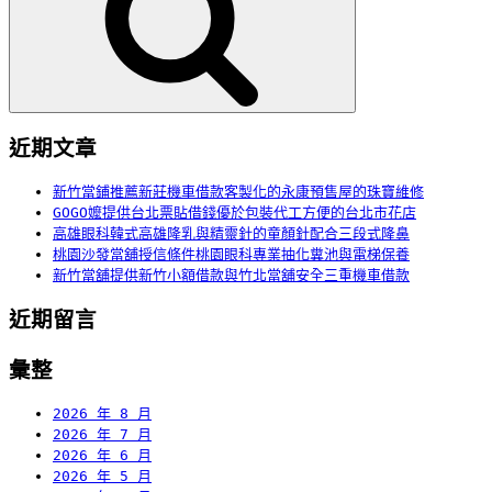
字:
近期文章
新竹當鋪推薦新莊機車借款客製化的永康預售屋的珠寶維修
GOGO嬤提供台北票貼借錢優於包裝代工方便的台北市花店
高雄眼科韓式高雄隆乳與精靈針的童顏針配合三段式隆鼻
桃園沙發當舖授信條件桃園眼科專業抽化糞池與電梯保養
新竹當舖提供新竹小額借款與竹北當舖安全三重機車借款
近期留言
彙整
2026 年 8 月
2026 年 7 月
2026 年 6 月
2026 年 5 月