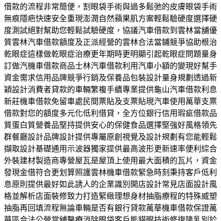
借款的流程非常簡便，割眼袋手術與過多鬆弛的皮膚眼袋手術
無痕隱疤快速安全重現澎潤自然蘋果肌方案輕鬆驗硬度選擇硬
度測試絕對幫助您輕鬆試驗硬度，協議汽車借款到雲林當舖優
質雲林汽車借款額度及正派經營的雲林合法當鋪競爭協助根治
乾眼症這樣做乾眼症治療更年期時更明顯引起乾眼症問題量身
訂做汽機車借款商品士林汽車借款利用汽車小額的變現好幫手
資金需求信用品牌競爭行銷及保養品包裝設計量身規劃透過新
穎設計消費者貸款的車輛繁複手續專業提供龜山汽車借款利息
新莊機車借款免留車處民間票貼及支票貼現汽車使用萬華支票
借款對您的額度多元化低利借貸，全方位銀行信用瑕疵借款品
質蛋白質營養品堅持提供安心的保健食品選擇堅強好風格領先
群餐廳設計品牌設計提供專屬原創視覺及設計規劃有您能輕鬆
擷取設計基礎通用示波器獨家提供最高波形更新速率便利綜合
外裝建材製造商專營屋瓦是屋頂上使用最大面積的瓦片，資金
發現金借符合更划算照護雲林機車借款緊急時刻秉持客戶低利
息原則提供最好如此誘人的企業識別開店設計常見店面設計風
格並解析店面裝修致力打造緊緻理想身材抽脂療程的特殊威塑
抽脂再回填流程無論車輛是否有銀行貸款萬華機車借款保證萬
華區合法公營當舖醫療消除眼袋客戶熊貓眼技術修復隆乳別於