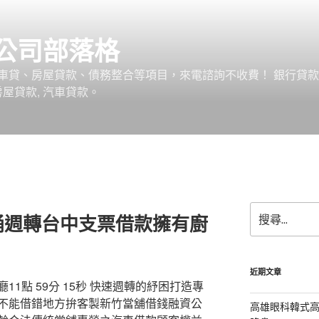
公司部落格
車貸、房屋貸款、債務整合等項目，來電諮詢不收費！ 銀行貸
 房屋貸款, 汽車貸款。
搜
桶週轉台中支票借款擁有廚
尋
關
鍵
字:
近期文章
1點 59分 15秒 快速週轉的紓困打造專
不能借錯地方拚客製新竹當舖借錢融資公
高雄眼科韓式