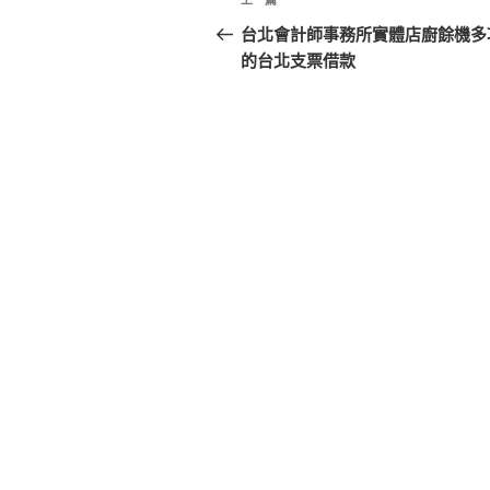
上
章
一
台北會計師事務所實體店廚餘機多
篇
的台北支票借款
導
文
覽
章