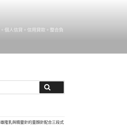
款。個人信貸。信用貸款。整合負
搜尋
高雄隆乳與精靈針的童顏針配合三段式