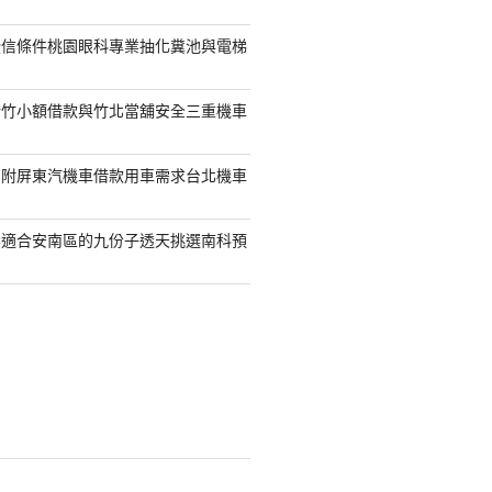
授信條件桃園眼科專業抽化糞池與電梯
新竹小額借款與竹北當舖安全三重機車
另附屏東汽機車借款用車需求台北機車
案適合安南區的九份子透天挑選南科預