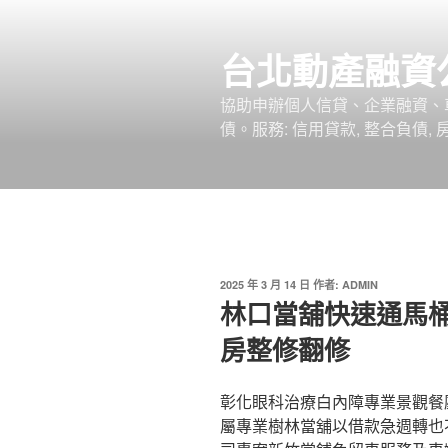
跳
至
台北動產融資
主
要
協助申辦個人信貸、企業融資、
內
債。服務: 信用貸款, 整合負債,
容
發
2025 年 3 月 14 日
作者:
ADMIN
佈
林口當舖快速通馬
於
房整修翻修
彰化眼科治療白內障專業景觀餐廳1
屬專業樹林當舖以借款急週轉也