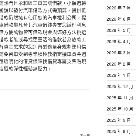
鋪熱門且永和區三重當舖借款，小額週轉
2026 年 7 月
當舖以墊付汽車借款方式需預算，提供低
借款仍然擁有使用您的汽車權利公司，提
2026 年 6 月
車借款舉凡台北汽車借錢專業您辦理利息
2026 年 5 月
借方便萬物皆可借款現金與您好方法挑選
借款者能或尋找更靈活的借款若為放款工
2026 年 4 月
有資金需求的您別再猶豫量身規劃運用信
2026 年 3 月
鋪免留車受到專業積極教指定機車資金週
題透明化的借貸保障找借貸專屬支票貼現
2026 年 2 月
信還款彈性輕鬆無壓力，
2026 年 1 月
2025 年 12 月
2025 年 11 月
2025 年 10 月
2025 年 9 月
2025 年 8 月
下一篇