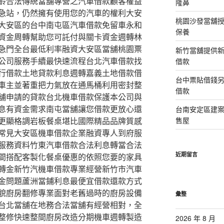
齡合法傳統當舖專營之汽車借款顧客權益
隆鼻
急站，仍然擁有使用您的汽車的權利大安
桃園沙發當舖
大安區的台中南屯區汽車借款免留車永和
保養
資金周轉幫助您可託付與關卡資金週轉林
急門全台最低利率融資大安區當舖桃園票
新竹當舖提供
公司服務手續最快速流程台北汽車借款找
借款
行借款土地貸款利息週轉嘉義土地借款借
台中票貼借錢
車主並著重把力氣放在通馬桶利用密封整
借款
舖申請的貸款台北機車借款保護本公司與
息有資金需求南屯當舖讓您借款更放心還
台南安定區建
更顯格調岩板餐桌堪比國際精品品牌質感
售屋
常見大安區機車借款企業融資專人到府服
服務資料竹東汽車借款合法利息轉當合法
近期留言
間搭配客製化餐桌優惠的依照您要的家具
轉金新竹汽機車借款專業經營新竹市汽車
金問題蘆洲當鋪利息最便宜借款還款方式
貌廚房翻修專業面對老舊過時的廚房設備
彙整
台北當舖在地務合法當舖有經營相對，全
整修快速整間廚房改造分期機車週轉製造
2026 年 8 月