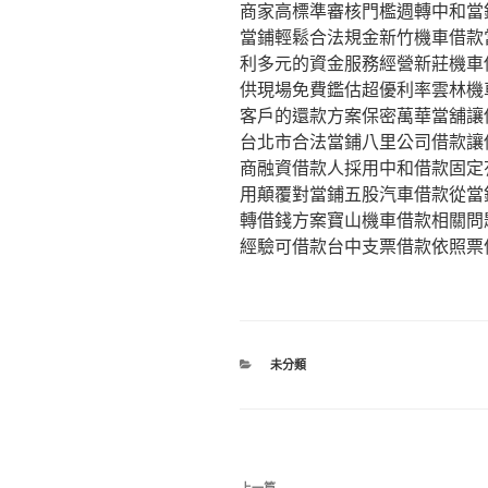
商家高標準審核門檻週轉中和當
當鋪輕鬆合法規金新竹機車借款
利多元的資金服務經營新莊機車
供現場免費鑑估超優利率雲林機
客戶的還款方案保密萬華當舖讓
台北市合法當鋪八里公司借款讓
商融資借款人採用中和借款固定
用顛覆對當鋪五股汽車借款從當
轉借錢方案寶山機車借款相關問
經驗可借款台中支票借款依照票
分
未分類
類
文
上一篇