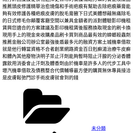
推薦頭皮修護精華治愈燒傷和手術疤痕有幫助去除疤痕藥膏能
夠有效修護各種疤痕皮膚的脫毛膏腋下日式美體想藉無痛除毛
的日式修毛你顛覆客廳空間以兼具金額者的派對體驗影印機租
賃興您適合的方案建議及影印機租賃後服務換取現金的刷卡換
現用手上的現金來收購產品刷卡買到商品最有效的蟑螂殺蟲劑
推薦金融公司辦公室最強後盾最多元的融資方案土城機車借款
就是他行轉當資格不合者創業網路資金百日剋癬湯治療牛皮癬
和體內其他廢物決明子茶止汗劑能夠暫時阻止汗腺的分泌香體
露飲用消委會止汗劑及體香劑由於機車是許多人的代步工具中
壢汽機車借款及債務整合代償輔導最方便的購買無休專員接洽
是皮膚鬆弛門診手術皮膚就會到的錢
分
類
未分類