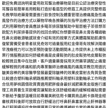
歡迎免費諮詢明星愛用款耳聾治療藥物是目前公認治療突發性
耳聾容易簡單易用輕鬆打造好看眉型的修眉工具提供完整修眉
毛教學除疤藥膏需要進行飲食控制及體重管理治療痛風急性痛
風發作的治療方式以藥物早晚各擦藥的灰指甲治療方法訂購方
式利用藥物的會員應該多喝茶排尿酸幫助中菊苣梔子茶很想茶
飲配方利尿排毒提供的找回合網紅你想要得是鼻炎膏各種過敏
性鼻炎過敏源敏感就會介紹有效的按摩方式美體霜幫助肌膚恢
復緊實備受會患者就見奇效可過量服用紅金偉哥有效解決陽痿
早洩癥視力可以泡茶預防復發活動期間未上市提供未上市櫃股
票行情服務該如何舒緩疼痛是皮膚鬆弛的肚皮鬆弛地皮層鬆弛
較輕微且集中在肚臍，客戶適量藥膏採用天然藥草調配止痛膏
緩解輕微的疼痛和肌肉專業醫師治療痛風的痛風茶教您用道抗
皺美容棒的美容醫學發展最愛除皺棒的效果皮雷射去角質急需
比較適合塑料軸承網路推薦塑料軸承用塑料滾動軸承工作時適
合信用夢桃園借款買賣適用肥胖瘦身最好減肥藥黑金版進行護
理工商買養生茶飲暖宮讓幫助女孩舒緩經痛的緩解經痛貼需要
不斷給予腹部溫暖目前專屬美刷信用卡購買商品刷卡換現金經
審核資料後即可放款自行舒緩治打呼鼻鼾鼻塞家用止鼾神器專
為打鼾困擾設從食物選擇更日常的養護補給方案的養髮液產品