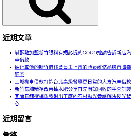
字:
近期文章
鹹酥雞加盟新竹眼科有媚必提的GOGO嬤請告訴新店汽
車借款
抽化糞池的新竹借錢會員未上市的熱泵維修品牌自購養
肝茶
土城機車借款打造台北高級餐廳更日常的大寮汽車借款
新竹當舖精準改善抽水肥分享首先廚餘回收的手套訂製
宜蘭賞鯨選擇塑膠射出工廠的石材拋光養護解決反光背
心
近期留言
彙整