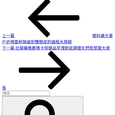
上
文
一
章
篇
導
文
章
覽
上一篇
眼科廣大客
戶近視雷射無論割雙眼皮的過程水飛梭
下
下一篇
壯陽藥推薦瑪卡保健品早洩對症調理天然陰莖變大增
一
篇
文
章
長
搜
搜
尋
尋
關
鍵