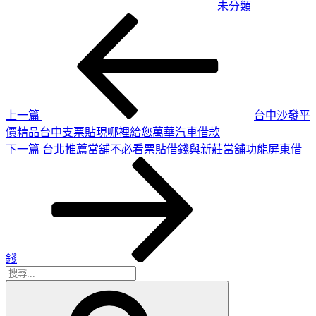
未分類
上
文
一
章
篇
導
文
章
覽
上一篇
台中沙發平
價精品台中支票貼現哪裡給您萬華汽車借款
下
下一篇
台北推薦當舖不必看票貼借錢與新莊當舖功能屏東借
一
篇
文
章
錢
搜
搜
尋
尋
關