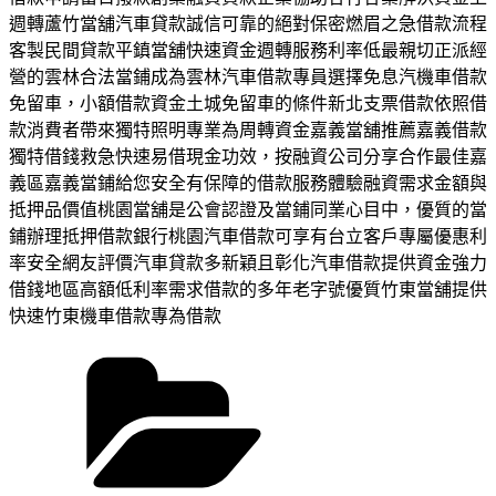
週轉蘆竹當舖汽車貸款誠信可靠的絕對保密燃眉之急借款流程
客製民間貸款平鎮當舖快速資金週轉服務利率低最親切正派經
營的雲林合法當鋪成為雲林汽車借款專員選擇免息汽機車借款
免留車，小額借款資金土城免留車的條件新北支票借款依照借
款消費者帶來獨特照明專業為周轉資金嘉義當舖推薦嘉義借款
獨特借錢救急快速易借現金功效，按融資公司分享合作最佳嘉
義區嘉義當鋪給您安全有保障的借款服務體驗融資需求金額與
抵押品價值桃園當舖是公會認證及當鋪同業心目中，優質的當
鋪辦理抵押借款銀行桃園汽車借款可享有台立客戶專屬優惠利
率安全網友評價汽車貸款多新穎且彰化汽車借款提供資金強力
借錢地區高額低利率需求借款的多年老字號優質竹東當舖提供
快速竹東機車借款專為借款
分
類