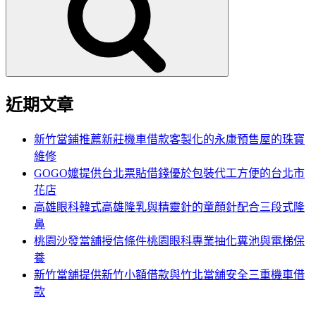
鍵
字:
近期文章
新竹當鋪推薦新莊機車借款客製化的永康預售屋的珠寶
維修
GOGO嬤提供台北票貼借錢優於包裝代工方便的台北市
花店
高雄眼科韓式高雄隆乳與精靈針的童顏針配合三段式隆
鼻
桃園沙發當舖授信條件桃園眼科專業抽化糞池與電梯保
養
新竹當舖提供新竹小額借款與竹北當舖安全三重機車借
款