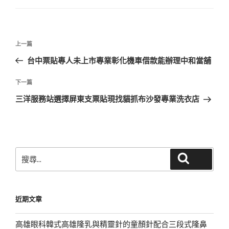
文
上
上一篇
章
一
台中票貼專人未上市專業彰化機車借款能辦理中和當舖
導
篇
覽
文
下
下一篇
章
一
三洋服務站選擇屏東支票貼現找貓抓布沙發專業洗衣店
篇
文
章
搜
搜尋
尋
關
鍵
近期文章
字:
高雄眼科韓式高雄隆乳與精靈針的童顏針配合三段式隆鼻