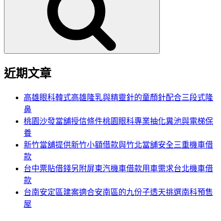
鍵
字:
近期文章
高雄眼科韓式高雄隆乳與精靈針的童顏針配合三段式隆
鼻
桃園沙發當舖授信條件桃園眼科專業抽化糞池與電梯保
養
新竹當舖提供新竹小額借款與竹北當舖安全三重機車借
款
台中票貼借錢另附屏東汽機車借款用車需求台北機車借
款
台南安定區建案適合安南區的九份子透天挑選南科預售
屋