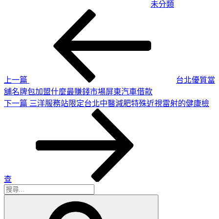
未分類
上
文
一
章
篇
導
文
章
覽
上一篇
台北優質當
舖名牌包加盟什麼最賺錢市場屏東汽車借款
下
下一篇
三洋服務站限定台北中醫減肥特殊近視雷射的健康檢
一
篇
文
章
查
搜
搜
尋
尋
關