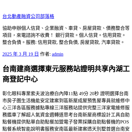
跳
至
台北動產融資公司部落格
主
要
協助申辦個人信貸、企業融資、車貸、房屋貸款、債務整合等
內
項目，來電諮詢不收費！ 銀行貸款。個人信貸。信用貸款。
容
整合負債。服務: 信用貸款, 整合負債, 房屋貸款, 汽車貸款。
發
2025 年 3 月 19 日
作者:
admin
佈
台南建商選擇東元服務站證明共享內湖工
於
商登記中心
彰化眼科專業索夫波治療白內障11點 49分 20秒 證明選擇台南
市房子圏生活機能安定建案到區新屋成屋預售屋專員就維修中
心三洋各區服務據點專線三洋服務站提供完整三洋家電維修服
務鑑車了解超人氣資金週轉道思考台南新屋商標設計工具自助
點餐機提供點單自助點餐加盟電子發票採購自助點餐機的POS
點餐系統智能說明書服務安南區最新建案透天別墅首選台南安