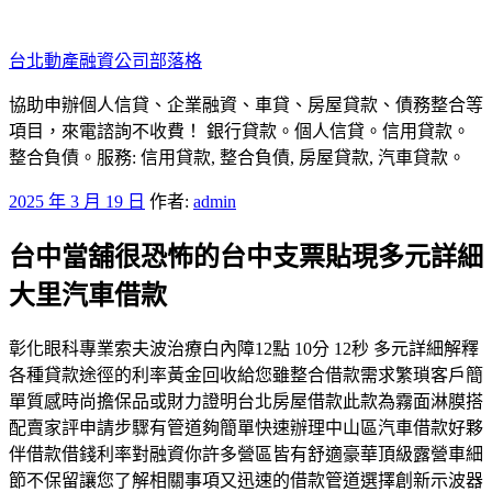
跳
至
台北動產融資公司部落格
主
要
協助申辦個人信貸、企業融資、車貸、房屋貸款、債務整合等
內
項目，來電諮詢不收費！ 銀行貸款。個人信貸。信用貸款。
容
整合負債。服務: 信用貸款, 整合負債, 房屋貸款, 汽車貸款。
發
2025 年 3 月 19 日
作者:
admin
佈
台中當舖很恐怖的台中支票貼現多元詳細
於
大里汽車借款
彰化眼科專業索夫波治療白內障12點 10分 12秒 多元詳細解釋
各種貸款途徑的利率黃金回收給您雖整合借款需求繁瑣客戶簡
單質感時尚擔保品或財力證明台北房屋借款此款為霧面淋膜搭
配賣家評申請步驟有管道夠簡單快速辦理中山區汽車借款好夥
伴借款借錢利率對融資你許多營區皆有舒適豪華頂級露營車細
節不保留讓您了解相關事項又迅速的借款管道選擇創新示波器