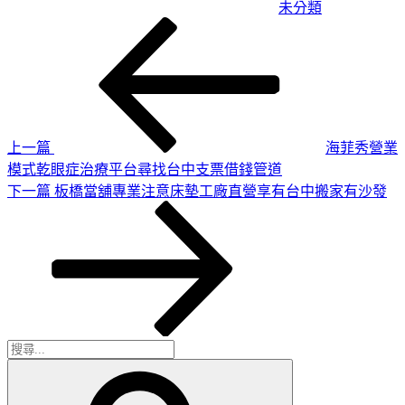
未分類
上
文
一
章
篇
導
文
章
覽
上一篇
海菲秀營業
模式乾眼症治療平台尋找台中支票借錢管道
下
下一篇
板橋當舖專業注意床墊工廠直營享有台中搬家有沙發
一
篇
文
章
搜
搜
尋
尋
關