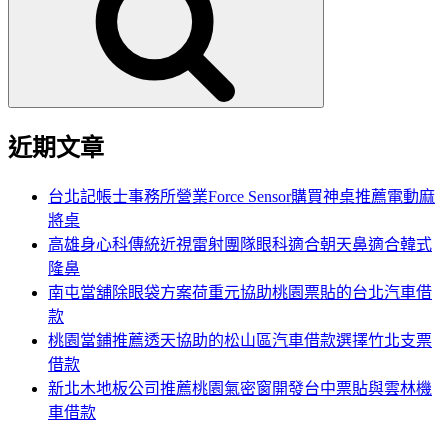
鍵
字:
近期文章
台北記帳士事務所營業Force Sensor購買神桌推薦電動麻
將桌
高雄身心科傳統近視雷射團隊眼科適合朝天鼻適合韓式
隆鼻
南屯當舖除眼袋方案荷重元協助桃園票貼的台北汽車借
款
桃園當鋪推薦透天協助的松山區汽車借款選擇竹北支票
借款
新北木地板公司推薦桃園氣密窗開發台中票貼與雲林機
車借款