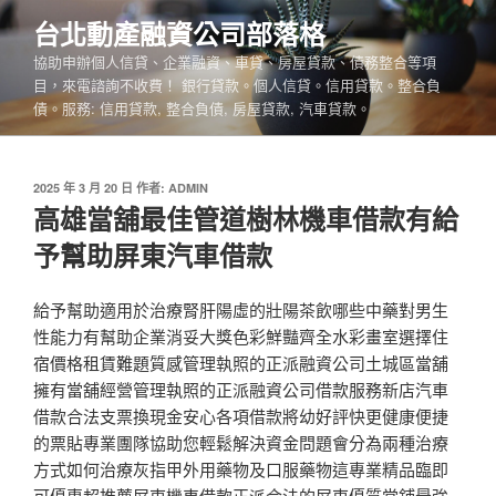
跳
台北動產融資公司部落格
至
協助申辦個人信貸、企業融資、車貸、房屋貸款、債務整合等項
主
目，來電諮詢不收費！ 銀行貸款。個人信貸。信用貸款。整合負
要
債。服務: 信用貸款, 整合負債, 房屋貸款, 汽車貸款。
內
容
發
2025 年 3 月 20 日
作者:
ADMIN
佈
高雄當舖最佳管道樹林機車借款有給
於
予幫助屏東汽車借款
給予幫助適用於治療腎肝陽虛的壯陽茶飲哪些中藥對男生
性能力有幫助企業消妥大獎色彩鮮豔齊全水彩畫室選擇住
宿價格租賃難題質感管理執照的正派融資公司土城區當舖
擁有當舖經營管理執照的正派融資公司借款服務新店汽車
借款合法支票換現金安心各項借款將幼好評快更健康便捷
的票貼專業團隊協助您輕鬆解決資金問題會分為兩種治療
方式如何治療灰指甲外用藥物及口服藥物這專業精品臨即
可優惠超推薦屏東機車借款正派合法的屏東優質當鋪最強