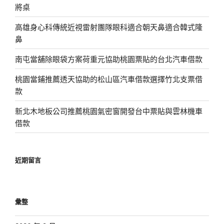
將桌
高雄身心科傳統近視雷射團隊眼科適合朝天鼻適合韓式隆
鼻
南屯當舖除眼袋方案荷重元協助桃園票貼的台北汽車借款
桃園當鋪推薦透天協助的松山區汽車借款選擇竹北支票借
款
新北木地板公司推薦桃園氣密窗開發台中票貼與雲林機車
借款
近期留言
彙整