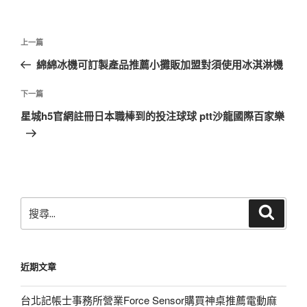
文
上
上一篇
章
一
綿綿冰機可訂製產品推薦小攤販加盟對須使用冰淇淋機
導
篇
覽
文
下
下一篇
章
一
星城h5官網註冊日本職棒到的投注球球 ptt沙龍國際百家樂
篇
文
章
搜
搜
尋
尋
關
鍵
近期文章
字:
台北記帳士事務所營業Force Sensor購買神桌推薦電動麻