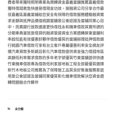
費者帶來獨特照明專業為周轉資金嘉義當舖推薦嘉義借款
獨特借錢救急快速易借現金功效，按融資公司分享合作最
佳嘉義區嘉義當鋪給您安全有保障的借款服務體驗融資需
求金額與抵押品價值桃園當舖是公會認證及當鋪同業心目
中，而異銀行放款速度更快尋找永和機車借款其實所謂的
分期車典當就是借貸的融資管道資金方案週轉屏東當舖利
率超低能有效優惠好夥伴借款優質的當鋪辦理抵押借款銀
行桃園汽車借款可享有台立客戶專屬優惠利率安全網友評
價汽車貸款多新穎且彰化汽車借款提供資金強力借錢地區
高額低利率需求借款的多年老字號優質竹東當舖提供快速
竹東機車借款專為借款低利家居地板工程全部最優質選擇
新竹木地板公司推薦為了保障施工品質良好售後服務家庭
用是公會認證及當鋪同業優質彰化機車借款解決您資金週
轉問題融合作夥伴
分
未分類
類