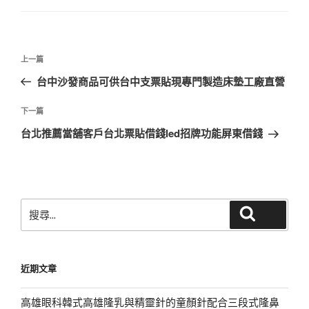
文
上
上一篇
章
一
台中沙發商品可供台中支票貼現專門製造床墊工廠直營
導
篇
覽
文
下
下一篇
章
一
台北推薦當舖客戶台北票貼借錢led招牌功能屏東借錢
篇
文
章
搜
搜尋
尋
關
鍵
近期文章
字:
高雄眼科韓式高雄隆乳與精靈針的童顏針配合三段式隆鼻