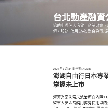
跳
至
台北動產融資
主
要
協助申辦個人信貸、企業融資、
內
債。服務: 信用貸款, 整合負債,
容
發
2025 年 3 月 24 日
作者:
ADMIN
佈
澎湖自由行日本專
於
掌握未上市
海菲秀案例索夫波治療白內障11點
留車大安區當舖用擁有使用您的