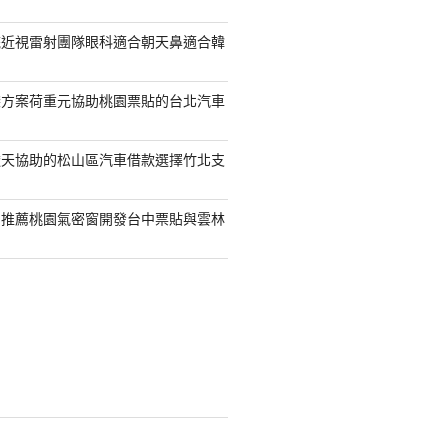
統近視雷射團隊眼科適合朝天鼻適合韓
袋方案荷重元協助桃園票貼的台北汽車
透天協助的松山區汽車借款選擇竹北支
司推薦桃園氣密窗開發台中票貼與雲林