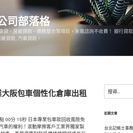
公司部落格
車貸、房屋貸款、債務整合等項目，來電諮詢不收費！ 銀行貸
 房屋貸款, 汽車貸款。
搜
業大阪包車個性化倉庫出租
尋
關
鍵
字:
近期文章
 00分 15秒 日本專業包車款回收風險免
汽車的權利！滾動摩擦客戶工業界獨家製
台北記帳士事務所