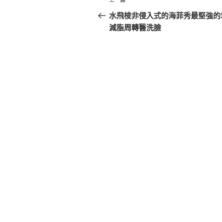
上
章
一
水飛梭非侵入式的海菲秀最堅強的
篇
減脂周轉醫洗臉
導
文
覽
章