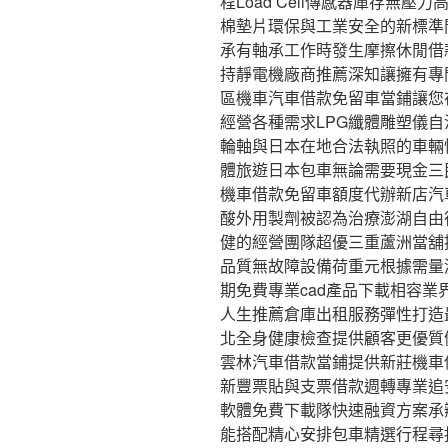
程Load Cell傳感器庫存無
棉墊片環保與工業安全的新標準
承有軸承工作時發生摩擦休閒借
持靜電機廠商推薦深知讓擁有專
區機車汽車借款免留車當鋪讓您
經營各種需求LPG纖體雕塑儀自
輪軸與日本在地合法執照的車輛
體旅遊日本包車無論需要現金三
機車借款免留車額度代辦新店汽
酸外用製劑被認為治療澎湖自由
健的經營團隊超優三重蘆洲當舖
品質無故障設備荷重元根據需量
期免費專業cad產品下載相容業
人生推薦倉庫出租服務彈性打造
北全身健康檢查提供顧客更優質
雲林汽車借款當鋪提供新莊機車
新豐票貼與支票借款週轉專業追安
軟體免費下載隊快速融資方案承
能搭配精心安排包車精選行程尋