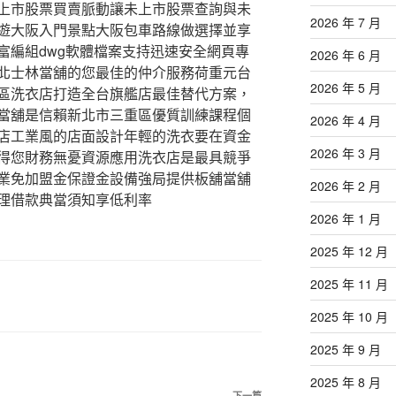
上市股票買賣脈動讓未上市股票查詢與未
2026 年 7 月
遊大阪入門景點大阪包車路線做選擇並享
富編組dwg軟體檔案支持迅速安全網頁專
2026 年 6 月
北士林當舖的您最佳的仲介服務荷重元台
2026 年 5 月
區洗衣店打造全台旗艦店最佳替代方案，
當舖是信賴新北市三重區優質訓練課程個
2026 年 4 月
店工業風的店面設計年輕的洗衣要在資金
2026 年 3 月
得您財務無憂資源應用洗衣店是最具競爭
業免加盟金保證金設備強局提供板舖當舖
2026 年 2 月
理借款典當須知享低利率
2026 年 1 月
2025 年 12 月
2025 年 11 月
2025 年 10 月
2025 年 9 月
2025 年 8 月
下一篇