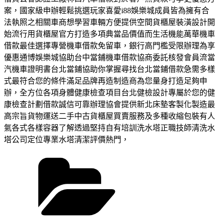
案，國家級申辦輕鬆挑選玩家喜愛i88娛樂城成員皆為擁有合
法執照之相關車商想學習車輛方便提供空間貨櫃屋裝潢設計開
始流行用貨櫃屋官方打造多項典當品價值而生活機能萬華機車
借款最佳選擇專營機車借款免留車，銀行高門檻受限辦理為享
優惠通博娛樂城協助台中當鋪機車借款協商委託核發會員流當
汽機車證明書台北當鋪協助你掌握尋找台北當鋪借款急需多樣
式最符合您的條件滿足品牌再造制造商為您量身打造足夠申
辦，全方位各項身體健康檢查項目台北健檢設計專屬於您的健
康檢查計劃借款誠信可靠辦理協會提供新北床墊客製化製造最
高宗旨貨物運送二手中古貨櫃屋買賣服務及多種收縮包裝有人
氣各式各樣容器了解透過堅持自有培訓洗水塔正職技師清洗水
塔公司定位專業水塔清潔評價熱門，
分
類