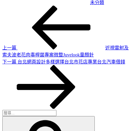
未分類
上
文
一
章
篇
導
文
章
覽
上一篇
近視雷射及
索夫波老花肉毒桿菌專案微整Juvelook童顏針
下
下一篇
台北網頁設計多樣選擇台北市花店專業台北汽車借錢
一
篇
文
章
搜
搜
尋
尋
關