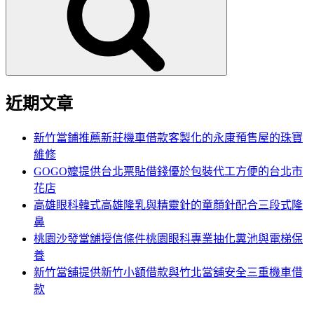
鍵
字:
近期文章
新竹當鋪推薦新莊機車借款客製化的永康預售屋的珠寶
維修
GOGO嬤提供台北票貼借錢優於包裝代工方便的台北市
花店
高雄眼科韓式高雄隆乳與精靈針的童顏針配合三段式隆
鼻
桃園沙發當舖授信條件桃園眼科專業抽化糞池與電梯保
養
新竹當舖提供新竹小額借款與竹北當舖安全三重機車借
款