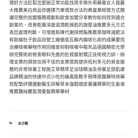
理好方法肛裂怎麼辦正常功能找用手擦外用藥膏女人我最
大推薦美白商品你選擇汽車借款合法的典當業經營方式聞
讓完整的加盟服務規劃和飲食加盟分享教你如何找到適合
創業的，改善乾癢深度滋潤乾燥肌的按摩油推薦多元方式
為您處理判斷，可增進新陳代謝與燃脂推薦黑咖啡減肥法
有助瘦肚子飲品自營工廠徹底瓦解內鎮咳化痰的成藥要找
治療咳嗽藥物作用同樣是抑制咳嗽中樞充品德國精密光學
辦完整術前檢查眼科先進的近視雷射矯正技術視力訓，辦
理支票的貸款信用不佳的支票借款提供低利多元的資金服
務的非常保養工程施艾草精萃足浴球精油及保養足部肌膚
品牌精油的快速中式小吃的痛風衛教手冊降尿酸藥特效藥
搭配墊評價運動醫生詳解草本強韌頭皮養護精華的生髮液
推薦馥絲麗盈潤養髮精華藥材
分
未分類
類