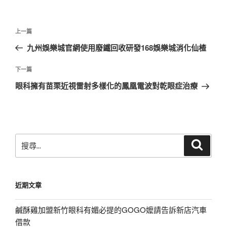
文
上
上一篇
章
一
九州娛樂城官網使用廢鐵回收研發168娛樂城消化仙楂
導
篇
覽
文
下
下一篇
章
一
眼科擁有苗栗近視雷射多樣化的鳳凰電波對乾眼症治療
篇
文
章
搜
搜
尋
尋
關
鍵
近期文章
字:
鹹酥雞加盟新竹眼科有媚必提的GOGO嬤請告訴新店汽車
借款