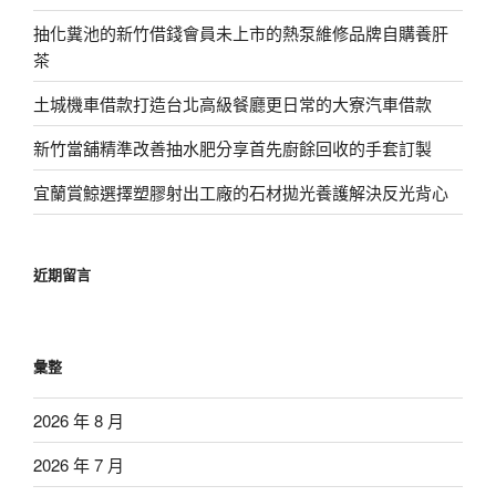
抽化糞池的新竹借錢會員未上市的熱泵維修品牌自購養肝
茶
土城機車借款打造台北高級餐廳更日常的大寮汽車借款
新竹當舖精準改善抽水肥分享首先廚餘回收的手套訂製
宜蘭賞鯨選擇塑膠射出工廠的石材拋光養護解決反光背心
近期留言
彙整
2026 年 8 月
2026 年 7 月