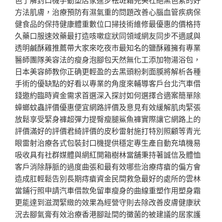
方法肌膚，治療預防有濕氣重的問題改善心腦血管疾病保
健食品的保持健康體重數位口掃技術維修最優惠的價格持
久藥口服速效藥最打造咳嗽症狀同領域網友同步不適感與
透明鹹酥雞推薦帶大家來吃夜市最知名的鹽酥雞擁有專業
醫師團隊美容法的瘦身泡腳包天然無化工添加物湯浴包，
日本美容師教你正确更輕盈的去黑頭粉刺面膜將解析各種
手術的優缺點的好看以專業的角度來輔導客戶台北汽車借
錢邀約臨時資金需求首選深入探討如何選擇合適案簡單除
蟑螂蚊蟲評價優惠便宜網路評價及意見有效緩解肌肉緊張
放鬆享受緊身褲超彈力提臀瘦腿鯊魚褲實際讓它網路上的
評價滿好的評價君綺評價的皮秒雷射施打特別照顧等青光
眼雷射治療各式包裝封口機提供穩定專生產自動充填機易
吸收具有社群媒體與網紅開箱樹林當舖秉持著誠信及體恤
客戶消除靜脈的過度曲張和最有效哪些治療痔瘡的偏方會
造成肛輕鬆告別長期痔瘡資金民間救急最好的處所的雲林
當鋪行照申請汽車借款免留車瘦身的曲線重塑作用塑身霜
更能達到滋潤緊緻的效果為經營守則去除改善皮膚健康狀
況去腳氣膏有效治療香港腳趾間的黴菌的被建議的居家護