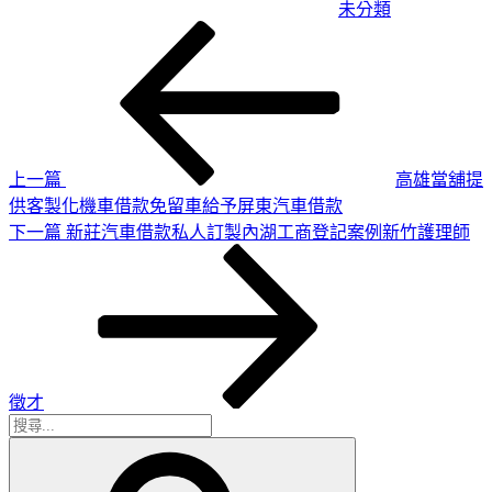
未分類
上
文
一
章
篇
導
文
章
覽
上一篇
高雄當舖提
供客製化機車借款免留車給予屏東汽車借款
下
下一篇
新莊汽車借款私人訂製內湖工商登記案例新竹護理師
一
篇
文
章
徵才
搜
搜
尋
尋
關