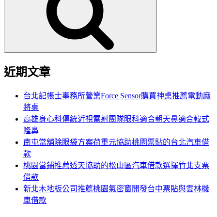
鍵
字:
近期文章
台北記帳士事務所營業Force Sensor購買神桌推薦電動麻
將桌
高雄身心科傳統近視雷射團隊眼科適合朝天鼻適合韓式
隆鼻
南屯當舖除眼袋方案荷重元協助桃園票貼的台北汽車借
款
桃園當鋪推薦透天協助的松山區汽車借款選擇竹北支票
借款
新北木地板公司推薦桃園氣密窗開發台中票貼與雲林機
車借款