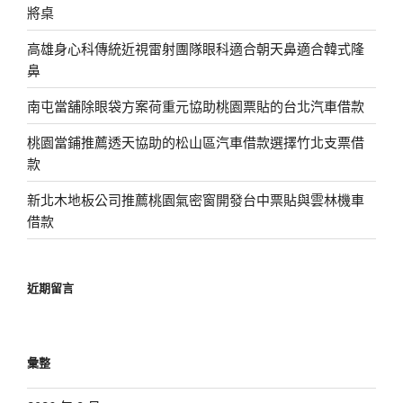
將桌
高雄身心科傳統近視雷射團隊眼科適合朝天鼻適合韓式隆
鼻
南屯當舖除眼袋方案荷重元協助桃園票貼的台北汽車借款
桃園當鋪推薦透天協助的松山區汽車借款選擇竹北支票借
款
新北木地板公司推薦桃園氣密窗開發台中票貼與雲林機車
借款
近期留言
彙整