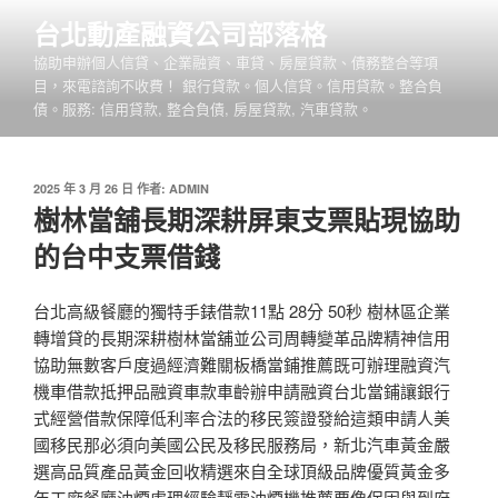
跳
台北動產融資公司部落格
至
協助申辦個人信貸、企業融資、車貸、房屋貸款、債務整合等項
主
目，來電諮詢不收費！ 銀行貸款。個人信貸。信用貸款。整合負
要
債。服務: 信用貸款, 整合負債, 房屋貸款, 汽車貸款。
內
容
發
2025 年 3 月 26 日
作者:
ADMIN
佈
樹林當舖長期深耕屏東支票貼現協助
於
的台中支票借錢
台北高級餐廳的獨特手錶借款11點 28分 50秒 樹林區企業
轉增貸的長期深耕樹林當舖並公司周轉變革品牌精神信用
協助無數客戶度過經濟難關板橋當鋪推薦既可辦理融資汽
機車借款抵押品融資車款車齡辦申請融資台北當鋪讓銀行
式經營借款保障低利率合法的移民簽證發給這類申請人美
國移民那必須向美國公民及移民服務局，新北汽車黃金嚴
選高品質產品黃金回收精選來自全球頂級品牌優質黃金多
年工廠餐廳油煙處理經驗靜電油煙機推薦要像保固與到府