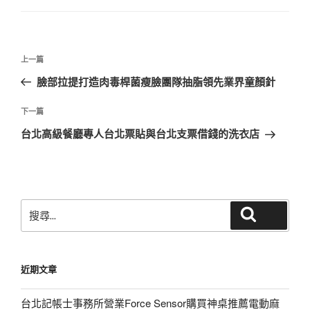
文
上
上一篇
章
一
臉部拉提打造肉毒桿菌瘦臉團隊抽脂領先業界童顏針
導
篇
覽
文
下
下一篇
章
一
台北高級餐廳專人台北票貼與台北支票借錢的洗衣店
篇
文
章
搜
搜尋
尋
關
鍵
近期文章
字:
台北記帳士事務所營業Force Sensor購買神桌推薦電動麻