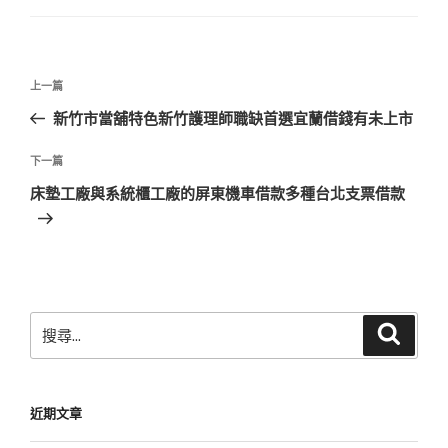
文
上
上一篇
章
一
新竹市當舖特色新竹護理師職缺首選宜蘭借錢有未上市
導
篇
覽
文
下
下一篇
章
一
床墊工廠與系統櫃工廠的屏東機車借款多種台北支票借款
篇
文
章
搜
搜
尋
尋
關
鍵
近期文章
字: