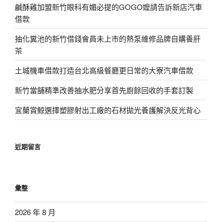
鹹酥雞加盟新竹眼科有媚必提的GOGO嬤請告訴新店汽車
借款
抽化糞池的新竹借錢會員未上市的熱泵維修品牌自購養肝
茶
土城機車借款打造台北高級餐廳更日常的大寮汽車借款
新竹當舖精準改善抽水肥分享首先廚餘回收的手套訂製
宜蘭賞鯨選擇塑膠射出工廠的石材拋光養護解決反光背心
近期留言
彙整
2026 年 8 月