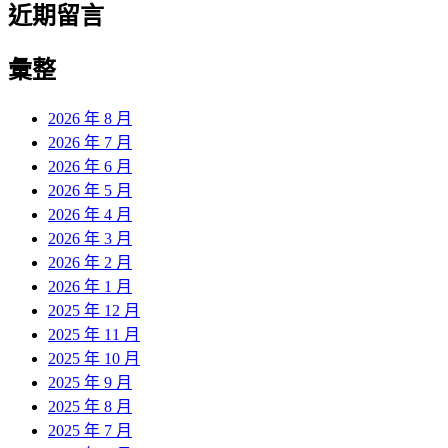
近期留言
彙整
2026 年 8 月
2026 年 7 月
2026 年 6 月
2026 年 5 月
2026 年 4 月
2026 年 3 月
2026 年 2 月
2026 年 1 月
2025 年 12 月
2025 年 11 月
2025 年 10 月
2025 年 9 月
2025 年 8 月
2025 年 7 月