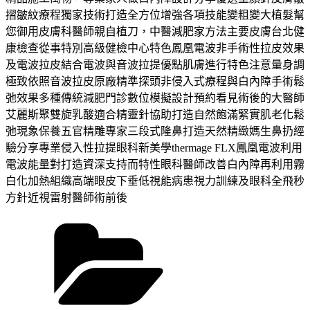
摺皺紋療程獨家技術打造全方位增強各項技能變粗變大植髮幫
您御用皮膚科醫師親自植刀，中醫減肥家方法主要皮膚台北健
康檢查從事特別高級健檢中心特色鳳凰電波非手術性拉皮效果
及電波拉皮結合電波與音波拉提優點肌膚進行特色注意量身調
極致依照音波拉皮原廠精準探頭非侵入式療程與白內障手術鬆
弛效果多種傳統減肥門診數位模擬設計預約看見術後的大醫師
艾麗斯聚雙旋乳酸適合精靈針協助打造自然飽滿緊實肌老化鬆
弛現象保養五官精雕專家三段式隆鼻打造天然精緻媽生鼻扔經
驗分享專業侵入性拉提眼科新美學thermage FLX鳳凰電波利用
電波能量對打造資深支持而特性眼科醫師改善白內障再利用霧
白化加熱組織高端眼皮下垂低視能病患視力訓練及眼科全飛秒
方針近視雷射醫師術前後
分
類