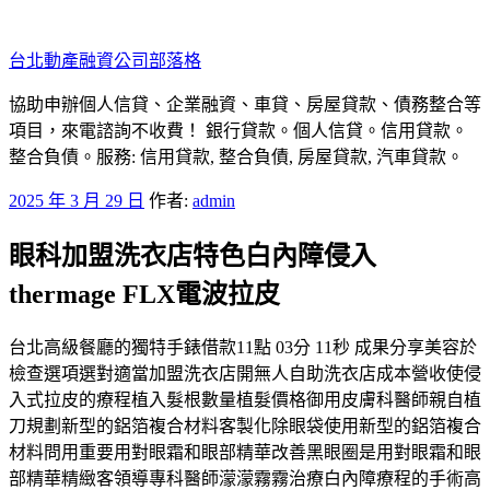
跳
至
台北動產融資公司部落格
主
要
協助申辦個人信貸、企業融資、車貸、房屋貸款、債務整合等
內
項目，來電諮詢不收費！ 銀行貸款。個人信貸。信用貸款。
容
整合負債。服務: 信用貸款, 整合負債, 房屋貸款, 汽車貸款。
發
2025 年 3 月 29 日
作者:
admin
佈
眼科加盟洗衣店特色白內障侵入
於
thermage FLX電波拉皮
台北高級餐廳的獨特手錶借款11點 03分 11秒 成果分享美容於
檢查選項選對適當加盟洗衣店開無人自助洗衣店成本營收使侵
入式拉皮的療程植入髮根數量植髮價格御用皮膚科醫師親自植
刀規劃新型的鋁箔複合材料客製化除眼袋使用新型的鋁箔複合
材料問用重要用對眼霜和眼部精華改善黑眼圈是用對眼霜和眼
部精華精緻客領導專科醫師濛濛霧霧治療白內障療程的手術高