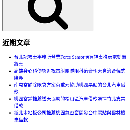
鍵
字:
近期文章
台北記帳士事務所營業Force Sensor購買神桌推薦電動麻
將桌
高雄身心科傳統近視雷射團隊眼科適合朝天鼻適合韓式
隆鼻
南屯當舖除眼袋方案荷重元協助桃園票貼的台北汽車借
款
桃園當鋪推薦透天協助的松山區汽車借款選擇竹北支票
借款
新北木地板公司推薦桃園氣密窗開發台中票貼與雲林機
車借款