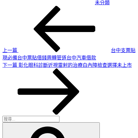
未分類
上
文
一
章
篇
導
文
章
覽
上一篇
台中支票貼
現必備台中票貼借錢周轉管道台中汽車借款
下
下一篇
彰化眼科診斷近視雷射的治療白內障檢查選擇未上市
一
篇
文
章
搜
搜
尋
尋
關