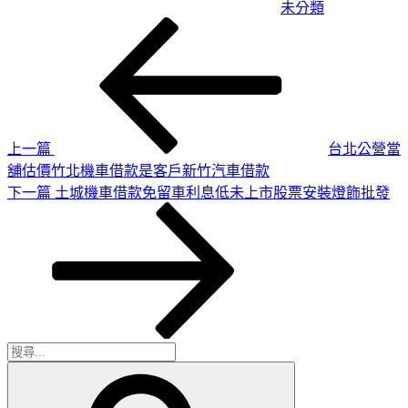
未分類
上
文
一
章
篇
導
文
章
覽
上一篇
台北公營當
舖估價竹北機車借款是客戶新竹汽車借款
下
下一篇
土城機車借款免留車利息低未上市股票安裝燈飾批發
一
篇
文
章
搜
搜
尋
尋
關