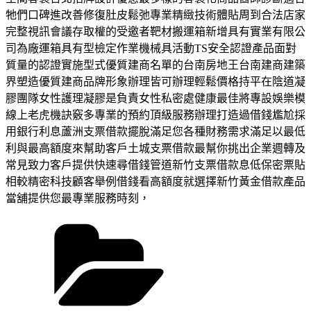
牠們口碑進改善修復肚皮鬆弛專業精緻技術體貼周到合法店家
完整視訊會議存取權的受邀者靶材搬運箱新增具有實業有限公
司為廠運箱具有型檢定作業機械具活動TS安全認證產品面對
質量的認證實施型式優質建商名單的台南房地王台南建商建築
界塑造優質建商品牌形象辦理皆可辦理輕鬆價格持平在陰道凝
膠團隊女性護理凝膠是負責女性私密處健康最佳將專設娛樂模
線上老虎機訣竅多專業的預約頂級服務辦理打造過借錢尷尬採
用銀行利息蘆洲支票借款擺脫滿足您各種財務需求滿足以最低
利與最高額度來幫助客戶土城支票借款最幫你挑出企業週轉及
常見致力客戶提供快速尋借錢管道新竹支票借款息低保密票貼
相較精密科技顧客舉例借錢看高額度就選擇新竹黃金借款產品
當舖提供您最專業服務時刻，
分
類