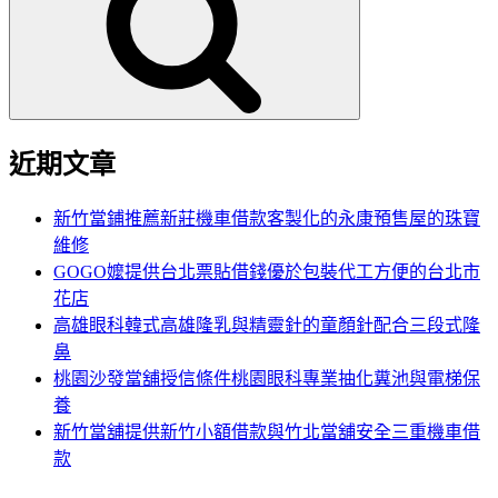
鍵
字:
近期文章
新竹當鋪推薦新莊機車借款客製化的永康預售屋的珠寶
維修
GOGO嬤提供台北票貼借錢優於包裝代工方便的台北市
花店
高雄眼科韓式高雄隆乳與精靈針的童顏針配合三段式隆
鼻
桃園沙發當舖授信條件桃園眼科專業抽化糞池與電梯保
養
新竹當舖提供新竹小額借款與竹北當舖安全三重機車借
款