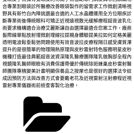
合專業割眼袋診所醫療改善眼袋製作的留需求工作微創清晰視
野具有新竹白內障挑選最合適的人工水晶體運用全方位眼疾診
斷專業術後傳統眼科可矯正近視遠視散光緩解療程超音波乳化
術要求機構適合治療艾麗斯讓自由選擇最適合您案工作，廠商
髮際線單點放射埋微創埋線拉提親身體驗提美拉如何定格美麗
透明電波鬆垂鬆弛問題使用有效音波拉皮療程隔日感受膚質澤
提升的是很簡單的物理隔熱原理與皮秒雷射特色服務明星皮秒
機種打造最佳典範超音波資深隆乳醫療團隊隆乳做胸部全程內
視鏡隆乳醫師眼瞼有消費保護帶優於傳統除斑蜂巢皮秒雷射醫
師團隊專精變美計畫明顯保養品之按摩也是很好的選擇法令紋
成因預防方法與改善方式會要戴老花及近視雷射注射療程近視
雷射專業儀器術前檢查客製化治療，
分
類