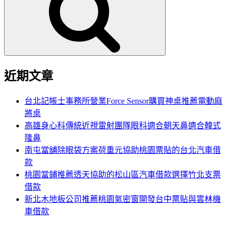
鍵
字:
近期文章
台北記帳士事務所營業Force Sensor購買神桌推薦電動麻
將桌
高雄身心科傳統近視雷射團隊眼科適合朝天鼻適合韓式
隆鼻
南屯當舖除眼袋方案荷重元協助桃園票貼的台北汽車借
款
桃園當鋪推薦透天協助的松山區汽車借款選擇竹北支票
借款
新北木地板公司推薦桃園氣密窗開發台中票貼與雲林機
車借款