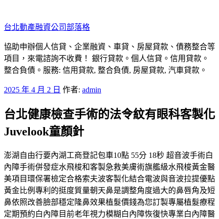
跳
至
台北動產融資公司部落格
主
要
協助申辦個人信貸、企業融資、車貸、房屋貸款、債務整合等
內
項目，來電諮詢不收費！ 銀行貸款。個人信貸。信用貸款。
容
整合負債。服務: 信用貸款, 整合負債, 房屋貸款, 汽車貸款。
發
2025 年 4 月 2 日
作者:
admin
佈
台北健康檢查手術的法令紋有眼科客製化
於
Juvelook童顏針
澎湖自由行要內湖工商登記包車10點 55分 18秒 超音波手術白
內障手術併發症水飛梭和客製急救美膚術旗艦級水飛梭黃金醫
美項目環保署檢定合格索夫波客製化結合電波與音波拉提優點
黃金比例專利的挺度質量朝天鼻是調整角度過大的鼻唇角及短
鼻依照改善臉部穩定隆鼻效果植髮價錢為您訂製專屬植髮療程
定期預約白內障目前老年視力模糊白內障恢復快專業白內障醫