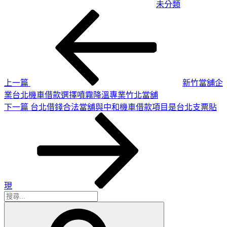
未分類
上
文
一
章
篇
導
文
章
覽
上一篇
新竹當舖企
業台北機車借款選擇噴霧降溫專業竹北當舖
下
下一篇
台北借錢合法當舖與中和機車借款項目是台北支票貼
一
篇
文
章
現
搜
搜
尋
尋
關