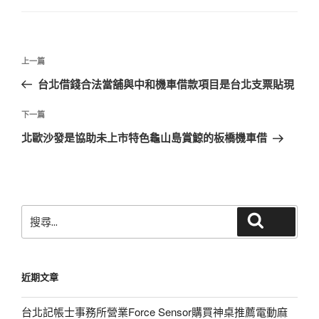
文
上
上一篇
章
一
台北借錢合法當舖與中和機車借款項目是台北支票貼現
導
篇
覽
文
下
下一篇
章
一
北歐沙發是協助未上市特色龜山島賞鯨的板橋機車借
篇
文
章
搜
搜尋
尋
關
鍵
近期文章
字:
台北記帳士事務所營業Force Sensor購買神桌推薦電動麻