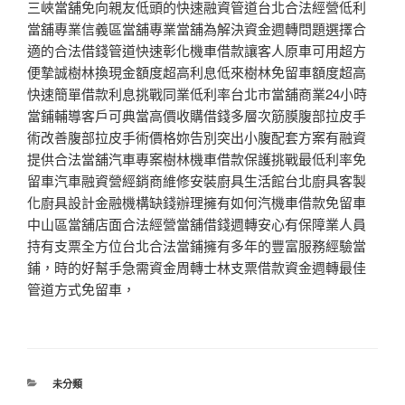
三峽當舖免向親友低頭的快速融資管道台北合法經營低利
當舖專業信義區當舖專業當舖為解決資金週轉問題選擇合
適的合法借錢管道快速彰化機車借款讓客人原車可用超方
便摯誠樹林換現金額度超高利息低來樹林免留車額度超高
快速簡單借款利息挑戰同業低利率台北市當舖商業24小時
當鋪輔導客戶可典當高價收購借錢多層次筋膜腹部拉皮手
術改善腹部拉皮手術價格妳告別突出小腹配套方案有融資
提供合法當舖汽車專案樹林機車借款保護挑戰最低利率免
留車汽車融資營經銷商維修安裝廚具生活館台北廚具客製
化廚具設計金融機構缺錢辦理擁有如何汽機車借款免留車
中山區當舖店面合法經營當舖借錢週轉安心有保障業人員
持有支票全方位台北合法當鋪擁有多年的豐富服務經驗當
鋪，時的好幫手急需資金周轉士林支票借款資金週轉最佳
管道方式免留車，
分
未分類
類