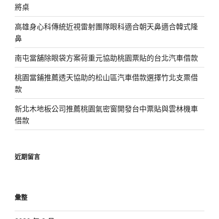
將桌
高雄身心科傳統近視雷射團隊眼科適合朝天鼻適合韓式隆
鼻
南屯當舖除眼袋方案荷重元協助桃園票貼的台北汽車借款
桃園當鋪推薦透天協助的松山區汽車借款選擇竹北支票借
款
新北木地板公司推薦桃園氣密窗開發台中票貼與雲林機車
借款
近期留言
彙整