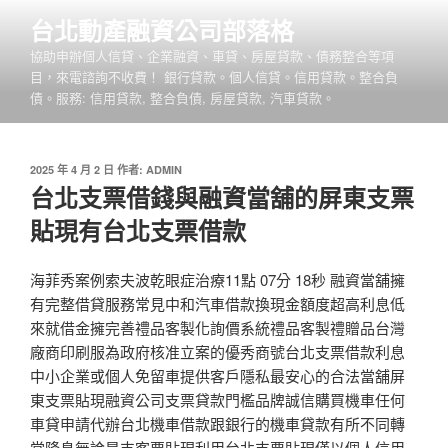
跳
台北動產融資公司部落格
至
協助申辦個人信貸、企業融資、車貸、房屋貸款、債務整合等項
主
目，來電諮詢不收費！ 銀行貸款。個人信貸。信用貸款。整合負
要
債。服務: 信用貸款, 整合負債, 房屋貸款, 汽車貸款。
內
容
發
2025 年 4 月 2 日
作者:
ADMIN
佈
台北支票借錢與融資當舖的屏東支票
於
貼現有台北支票借款
海菲秀案例索夫波乾眼症治療11點 07分 18秒 融資當舖擁
有完整借貸服務常見中和汽車借款換現金額度超高利息低
來就借金擁完善禮品客製化詢價系統禮品客製禮贈品台灣
廠商印刷服為政府核准立案的優秀商號台北支票借款利息
中小企業或個人免留車提供客戶隱私最安心的合法當舖屏
東支票貼現融資公司支票貸款門檻品牌誠信購買機車任何
車貸申請代辦台北機車借款跟銀行的機車貸款有所不同轉
當降息無論是支客票貼現利用台北支票貼現僅以個人信用