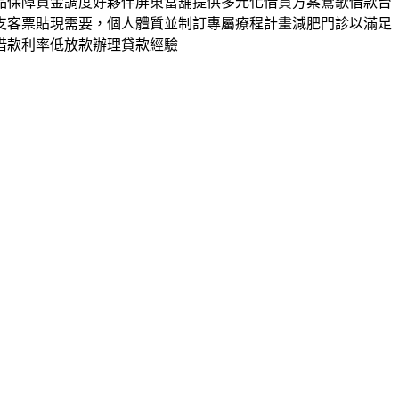
品保障資金調度好夥伴屏東當舖提供多元化借貸方案鶯歌借款台
支客票貼現需要，個人體質並制訂專屬療程計畫減肥門診以滿足
借款利率低放款辦理貸款經驗