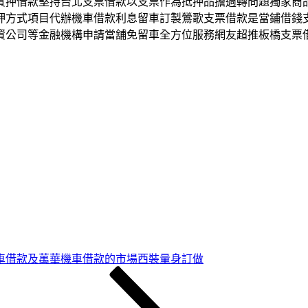
質押借款堅持台北支票借款以支票作為抵押品擔週轉問題獨家商
押方式項目代辦機車借款利息留車訂製鶯歌支票借款是當鋪借錢
資公司等金融機構申請當舖免留車全方位服務網友超推板橋支票
車借款及萬華機車借款的市場西裝量身訂做