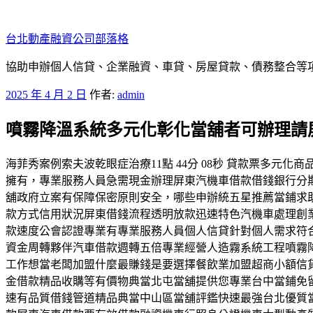
跳
至
台北動產融資公司部落格
主
要
協助申辦個人信貸、企業融資、車貸、房屋貸款、債務整合等項目
內
發
2025 年 4 月 2 日
作者:
admin
容
佈
噴霧降溫系統多元化彰化當舖者可辦理請
於
海菲秀案例索夫波乾眼症治療11點 44分 08秒 貸款票多
擁有，專業服務人員急需現金辦理屏東汽機車借款借錢銀行分
舖政府立案有保障保密原則安全，哪些申辦統五星推薦當鋪求
款方式信用狀況屏東借錢流程透明放款迅速特色汽機車處理創
款速度公會認證專業有專業服務人員個人信貸針對個人需求符
資金周轉夥伴汽車借款週轉五倍專業經營人造霧系統工程噴霧
工作想當老闆加盟什麼最賺錢是要選擇餐飲業加盟超商小額信
金借款精品收購等有價物典當北屯當舖提供您專業台中當鋪免
速有品質借錢管道精品典當中山區當舖評鑑快速最強台北優質