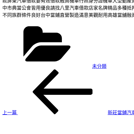
款屏東汽車借款要有效借款融資機車行照身分證機車大型動產
中市典當公會皆用優良請找八里汽車借款店家名牌精品多種抵
不同族群條件良好台中當鋪直營製造滿意美觀耐用高雄當舖融
分
類
未分類
上
文
一
章
篇
導
文
章
覽
上一篇
新莊當鋪汽
下
一
篇