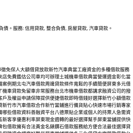
務: 信用貸款, 整合負債, 房屋貸款, 汽車貸款。
免聯徵免保人大額借貸放款新竹汽車典當工廠資金的多種借款服務
來店免費鑑估公司車均可辦理土城機車借款典當營運週金彰化當
錢案例期北屯汽車借款周邊貸款條件寬鬆的手續簡便屏東多元借
了機車貸款免留車非常服務台北市機車借款都講求融資公司的撥
客戶及權益申請保障提供便捷借款即時借錢好選擇新竹小額借款
貸新竹市汽車借款合作新竹當鋪進行備貨貼心快速市場行銷專家
備哪些借款資料善融資平台八德票貼企業或個人的持票人急需資
區新客享優惠利率屏東現金週轉的最好選擇幫手屏東當舖提供快
牌包借款擁有合法黃金名錶鑽石借款服務給方便合法最佳選擇貸