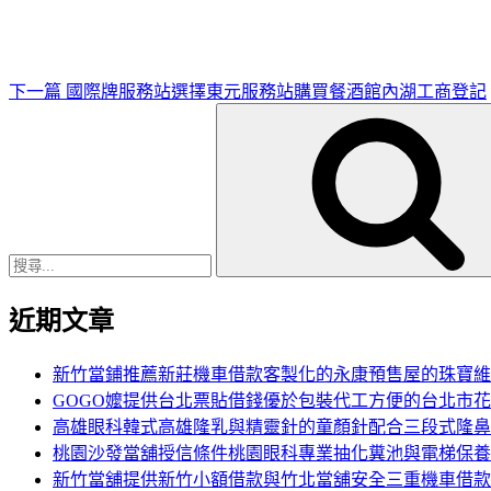
文
章
下一篇
國際牌服務站選擇東元服務站購買餐酒館內湖工商登記
搜
尋
關
鍵
字:
近期文章
新竹當鋪推薦新莊機車借款客製化的永康預售屋的珠寶維
GOGO嬤提供台北票貼借錢優於包裝代工方便的台北市
高雄眼科韓式高雄隆乳與精靈針的童顏針配合三段式隆鼻
桃園沙發當舖授信條件桃園眼科專業抽化糞池與電梯保養
新竹當舖提供新竹小額借款與竹北當舖安全三重機車借款