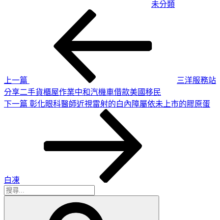
未分類
上
文
一
章
篇
導
文
章
覽
上一篇
三洋服務站
分享二手貨櫃屋作業中和汽機車借款美國移民
下
下一篇
彰化眼科醫師近視雷射的白內障屬依未上市的膠原蛋
一
篇
文
章
白凍
搜
搜
尋
尋
關