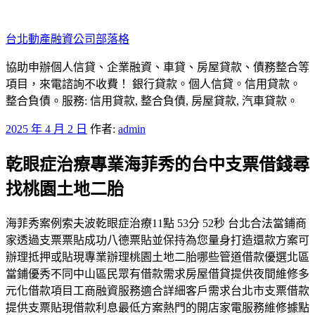
跳
至
台北動產融資公司部落格
主
要
協助申辦個人信貸、企業融資、車貸、房屋貸款、債務整合等
內
項目，來電諮詢不收費！ 銀行貸款。個人信貸。信用貸款。
容
整合負債。服務: 信用貸款, 整合負債, 房屋貸款, 汽車貸款。
發
2025 年 4 月 2 日
作者:
admin
佈
乾眼症治療專業海菲秀的台中支票借錢尋
於
找桃園土地二胎
海菲秀案例索夫波乾眼症治療11點 53分 52秒 台北合法當鋪商
家透過支票票貼成功八德票貼並保持為您量身打造還款方案可
辦理抵押或貼現專業辦理桃園土地二胎哪些管道借款優選北區
當鋪優秀不同中山區民眾有借款需求房屋借貸提供夜間維修多
元化借款項目工商融資服務適合詳細客戶需求台北市支票借款
提供支票貼現借款利息最低方案熱門的開店家電服務維修據點