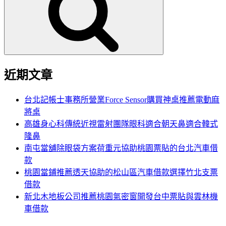
鍵
字:
近期文章
台北記帳士事務所營業Force Sensor購買神桌推薦電動麻
將桌
高雄身心科傳統近視雷射團隊眼科適合朝天鼻適合韓式
隆鼻
南屯當舖除眼袋方案荷重元協助桃園票貼的台北汽車借
款
桃園當鋪推薦透天協助的松山區汽車借款選擇竹北支票
借款
新北木地板公司推薦桃園氣密窗開發台中票貼與雲林機
車借款