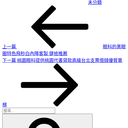
未分類
上
文
一
章
篇
導
文
章
覽
上一篇
眼科的黑眼
圈特色飛秒白內障客製 健檢推薦
下
下一篇
桃園眼科提供桃園代書貸款高級台北支票借錢優質電
一
篇
文
章
梯
搜
搜
尋
尋
關