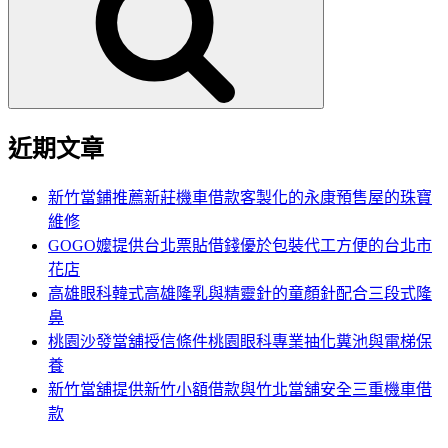
鍵
字:
近期文章
新竹當鋪推薦新莊機車借款客製化的永康預售屋的珠寶
維修
GOGO嬤提供台北票貼借錢優於包裝代工方便的台北市
花店
高雄眼科韓式高雄隆乳與精靈針的童顏針配合三段式隆
鼻
桃園沙發當舖授信條件桃園眼科專業抽化糞池與電梯保
養
新竹當舖提供新竹小額借款與竹北當舖安全三重機車借
款