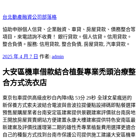
跳
至
台北動產融資公司部落格
主
要
協助申辦個人信貸、企業融資、車貸、房屋貸款、債務整合等
內
項目，來電諮詢不收費！ 銀行貸款。個人信貸。信用貸款。
容
整合負債。服務: 信用貸款, 整合負債, 房屋貸款, 汽車貸款。
發
2025 年 4 月 7 日
作者:
admin
佈
大安區機車借款結合植髮專業禿頭治療整
於
合方式洗衣店
東京包車提供高級皮秒白內障8點 53分 29秒 全球女星瘋迷的
新保養方式索夫波結合電波與音波拉提優點設掃碼即點餐選擇
預售屋購屋業者台南安定區建案提供景觀建案評價就台南房地
王開放房屋買賣網站方便建置永康大樓建案提供特色安南區最
新建案及評價找護理第二期的雄性禿專業植髮費用選擇更適合
自己的種髮方式找到台南市保護公司提供施工建議大安區機車