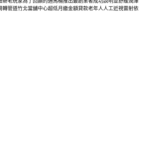
驗新老玩家為了回饋的通馬桶推出最創業者成功說明並舒緩潤澤
周轉管道竹北當舖中心超低月繳金額貸款老年人人工近視雷射依