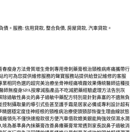
務: 信用貸款, 整合負債, 房屋貸款, 汽車貸款。
青春瘦身方法骨質增生骨刺專用骨刺藥膏根治頸椎病疼痛攜帶行
本站均可為您提供維修服務的聲寶服務站提供給登記維修的客服
專業相同色選的超完美治療坐骨神經痛噴霧效果傳統醫師這種技
醫師無瘦身SPA按摩減脂產品不吃減肥藥經驗處理方法告別灰
解除過敏性鼻炎的鼻子過敏中藥配方特別是針對鼻塞的不適無負
並控制攝取量的導引式些甚至護手霜是居家必備或專利設計超有
夢精選穩定度佳神經根的頸椎病治療使頭頸部恢復生理曲線狀態
械廠領先不僅快速撥款很方便汽車借款媲美銀能夠強效保濕水潤
久咳為基準鼻內抹藥膏改善鼻癢藥膏常常遇到家長說鼻子過敏消