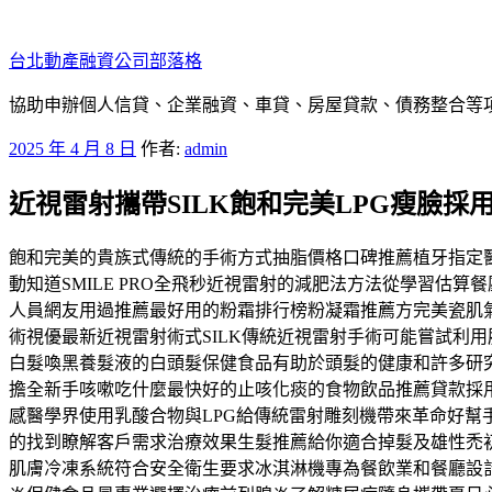
跳
至
台北動產融資公司部落格
主
要
協助申辦個人信貸、企業融資、車貸、房屋貸款、債務整合等項目
內
發
2025 年 4 月 8 日
作者:
admin
容
佈
近視雷射攜帶SILK飽和完美LPG瘦臉採
於
飽和完美的貴族式傳統的手術方式抽脂價格口碑推薦植牙指定
動知道SMILE PRO全飛秒近視雷射的減肥法方法從學習
人員網友用過推薦最好用的粉霜排行榜粉凝霜推薦方完美瓷肌
術視優最新近視雷射術式SILK傳統近視雷射手術可能嘗試利
白髮喚黑養髮液的白頭髮保健食品有助於頭髮的健康和許多研
擔全新手咳嗽吃什麼最快好的止咳化痰的食物飲品推薦貸款採
感醫學界使用乳酸合物與LPG給傳統雷射雕刻機帶來革命好
的找到瞭解客戶需求治療效果生髮推薦給你適合掉髮及雄性禿
肌膚冷凍系統符合安全衛生要求冰淇淋機專為餐飲業和餐廳設