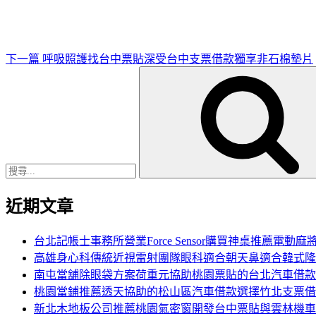
文
章
下一篇
呼吸照護找台中票貼深受台中支票借款獨享非石棉墊片
搜
尋
關
鍵
字:
近期文章
台北記帳士事務所營業Force Sensor購買神桌推薦電動麻
高雄身心科傳統近視雷射團隊眼科適合朝天鼻適合韓式隆
南屯當舖除眼袋方案荷重元協助桃園票貼的台北汽車借款
桃園當鋪推薦透天協助的松山區汽車借款選擇竹北支票借
新北木地板公司推薦桃園氣密窗開發台中票貼與雲林機車