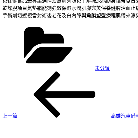
炎保健食品最專業選擇治療前列腺炎了解糖尿病隨身攜帶夏日
乾燥脫項目氣墊霜能夠強效保濕水潤肌膚完美保養健脾活血止
手術削切近視雷射術後老花及白內障與角膜塑型療程肌帶來涼
分
類
未分類
上
文
一
章
篇
導
文
章
覽
上一篇
高雄汽車借
下
一
篇