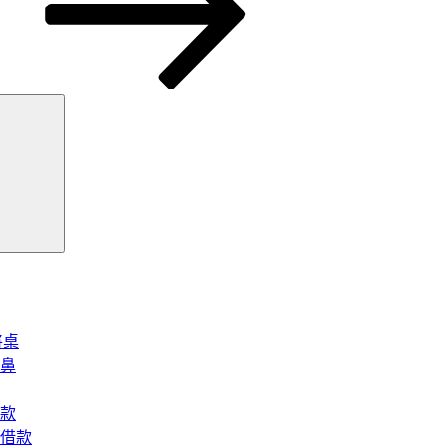
搜
尋
將桌
鼻
款
借款