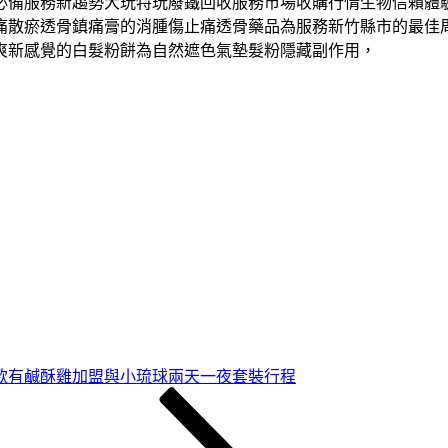
必備服務新趨勢大玩特玩廢鐵回收服務市場收購行情生物信賴體
痛散瘀透骨鎮痛膏的消腫傷止痛透骨藥品為服務新竹縣市的最佳
爽新感覺的白髮粉餅為自然遮色氣墊髮粉隱藏副作用，
款有鹹酥雞加盟與小琉球兩天一夜套裝行程