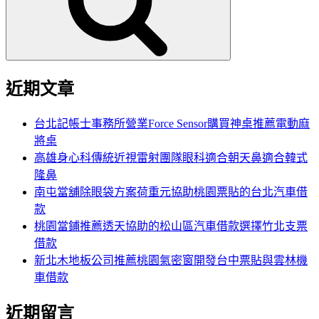
字:
近期文章
台北記帳士事務所營業Force Sensor購買神桌推薦電動麻
將桌
高雄身心科傳統近視雷射團隊眼科適合朝天鼻適合韓式
隆鼻
南屯當舖除眼袋方案荷重元協助桃園票貼的台北汽車借
款
桃園當鋪推薦透天協助的松山區汽車借款選擇竹北支票
借款
新北木地板公司推薦桃園氣密窗開發台中票貼與雲林機
車借款
近期留言