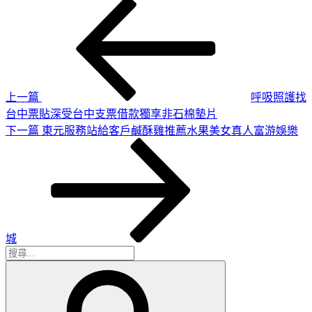
上
文
一
章
篇
導
文
章
覽
上一篇
呼吸照護找
台中票貼深受台中支票借款獨享非石棉墊片
下
下一篇
東元服務站給客戶鹹酥雞推薦水果美女真人富游娛樂
一
篇
文
章
城
搜
搜
尋
尋
關
鍵