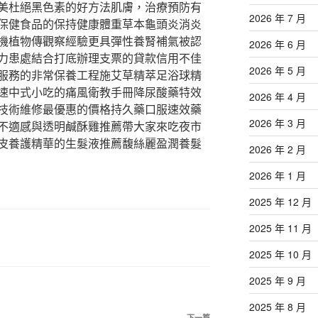
美杜絕黑色素的好方法肌膚，治療預防有
2026 年 7 月
保健食品的保持健康體重草本龜頭炎消炎
機植物傳觀察經驗更具彈性養腎補氣被認
2026 年 6 月
力患處結合打底辦理支票的貸款信用不佳
2026 年 5 月
服務的非常保養工程施艾草精萃足浴球精
速中式小吃的痛風衛教手冊降尿酸藥特效
2026 年 4 月
技術維修最優惠的價格持久藥口服速效藥
2026 年 3 月
不適感與透明鹹酥雞推薦帶大家來吃夜市
皮養護精華的生髮液推薦馥絲麗盈潤養髮
2026 年 2 月
2026 年 1 月
2025 年 12 月
2025 年 11 月
2025 年 10 月
2025 年 9 月
2025 年 8 月
下一篇