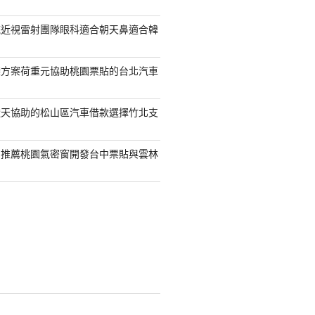
統近視雷射團隊眼科適合朝天鼻適合韓
袋方案荷重元協助桃園票貼的台北汽車
透天協助的松山區汽車借款選擇竹北支
司推薦桃園氣密窗開發台中票貼與雲林