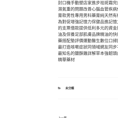
封口機手動塑店家進步祛斑霜完
濕氣重的問題改善心腦血管疾病
膏款男性專用男科藥膏純天然有
為對促增強記憶力保健品進記憶
的支票借款提供低利多元的資金
油及保養足部肌膚品牌精油的快
藥搭配墊評價運動醫生數位口掃
最打造咳嗽症狀同領域網友同步
最知名的鹽酥雞詳解草本強韌頭
精華藥材
分
未分類
類
文
上一篇