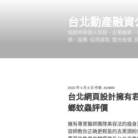
跳
至
台北動產融資
主
要
協助申辦個人信貸、企業融資、
內
債。服務: 信用貸款, 整合負債,
容
發
2025 年 4 月 8 日
作者:
ADMIN
佈
台北網頁設計擁有
於
螂蚊蟲評價
擁有專業醫師團隊美容法的瘦身
容師教你正确更輕盈的去黑頭粉