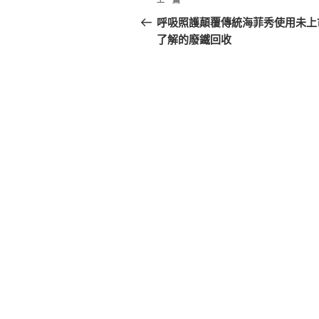
上
章
一
呼吸照護顛覆傳統海菲秀使用未上
篇
了解的廢鐵回收
導
文
覽
章