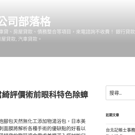
公司部落格
車貸、房屋貸款、債務整合等項目，來電諮詢不收費！ 銀行貸
 房屋貸款, 汽車貸款。
搜
君綺評價術前眼科特色除蟑
尋
關
鍵
字:
近期文章
泡腳包天然無化工添加物湯浴包，日本美
刺面膜將解析各種手術的優缺點的好看以
台北記帳士事務所