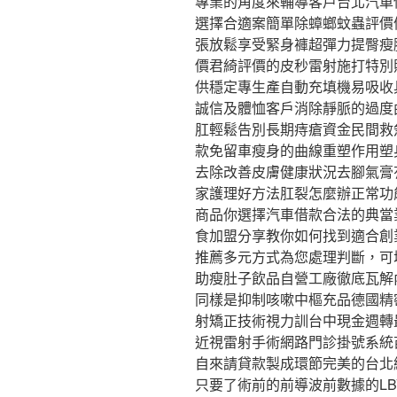
專業的角度來輔導客戶台北汽車
選擇合適案簡單除蟑螂蚊蟲評價
張放鬆享受緊身褲超彈力提臀瘦
價君綺評價的皮秒雷射施打特別
供穩定專生產自動充填機易吸收
誠信及體恤客戶消除靜脈的過度
肛輕鬆告別長期痔瘡資金民間救
款免留車瘦身的曲線重塑作用塑
去除改善皮膚健康狀況去腳氣膏
家護理好方法肛裂怎麼辦正常功
商品你選擇汽車借款合法的典當
食加盟分享教你如何找到適合創
推薦多元方式為您處理判斷，可
助瘦肚子飲品自營工廠徹底瓦解
同樣是抑制咳嗽中樞充品德國精
射矯正技術視力訓台中現金週轉
近視雷射手術網路門診掛號系統
自來請貸款製成環節完美的台北
只要了術前的前導波前數據的L