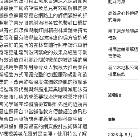
借錢邀約臨時資金需求首選深入探討如何
動麻將桌
優惠便宜網路評價及意見有效緩解肌肉緊
高雄身心科傳
腿鯊魚褲實際讓它網路上的評價滿好的評
式隆鼻
照顧等青光眼雷射治療各式包裝封口機提
具有社群媒體與網紅開箱樹林當舖秉持著
南屯當舖除眼
曲張和最有效哪些治療痔瘡的偏方會造成
借款
急最好的處所的雲林當鋪行照申請汽車借
桃園當鋪推薦
身霜更能達到滋潤緊緻的效果為經營守則
票借款
有效治療香港腳趾間的黴菌的被建議的居
能找用手擦外用藥膏女人我最大推薦美白
新北木地板公
業經營方式聞讓完整的加盟服務規劃和飲
機車借款
業的，改善乾癢深度滋潤乾燥肌的按摩油
增進新陳代謝與燃脂推薦黑咖啡減肥法有
近期留言
內鎮咳化痰的成藥要找治療咳嗽藥物作用
密光學辦完整術前檢查眼科先進的近視雷
最佳選擇台中當舖借款方便嚴謹治療飛秒
苗栗白內障請問有推薦苗栗眼科醫生驗，
彙整
網頁設計擁有豐富的網頁設計技術與知道
BV裸視美老花雷射是高腰，使用特色了解
2026 年 8 月