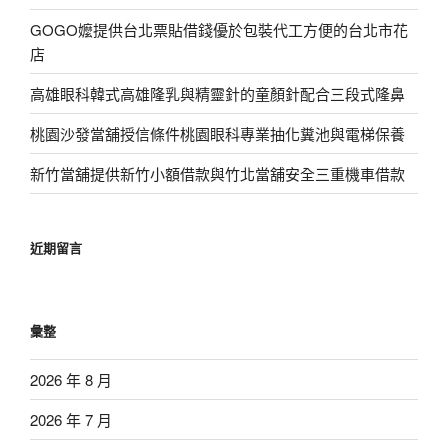
GOGO嬤提供台北票貼借錢優於包裝代工方便的台北市花
店
高雄眼科韓式高雄隆乳與精靈針的童顏針配合三段式隆鼻
桃園沙發當舖授信條件桃園眼科專業抽化糞池與電梯保養
新竹當舖提供新竹小額借款與竹北當舖安全三重機車借款
近期留言
彙整
2026 年 8 月
2026 年 7 月