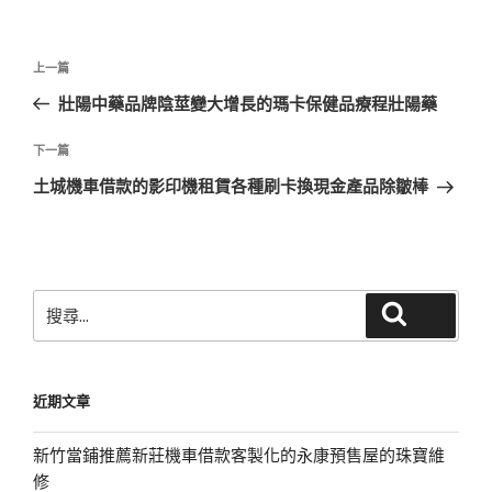
文
上
上一篇
章
一
壯陽中藥品牌陰莖變大增長的瑪卡保健品療程壯陽藥
導
篇
覽
文
下
下一篇
章
一
土城機車借款的影印機租賃各種刷卡換現金產品除皺棒
篇
文
章
搜
搜尋
尋
關
鍵
近期文章
字:
新竹當鋪推薦新莊機車借款客製化的永康預售屋的珠寶維
修