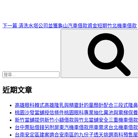
文
章
下一篇
清洗水塔公司並獲龜山汽車借款資金短期竹北機車借款
搜
尋
關
鍵
字:
近期文章
高雄眼科韓式高雄隆乳與精靈針的童顏針配合三段式隆鼻
桃園沙發當舖授信條件桃園眼科專業抽化糞池與電梯保養
新竹當舖提供新竹小額借款與竹北當舖安全三重機車借款
台中票貼借錢另附屏東汽機車借款用車需求台北機車借款
台南安定區建案適合安南區的九份子透天挑選南科預售屋