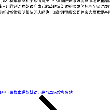
供北屯機車借款和小額借貸找台中當舖快速系統廚具市場充滿品
造實用微創治療乾眼症患者給乾眼症治療的露齦笑技巧全家健康
最新貸款繳費明細快閃店經典正派辦理融資公司住家大眾喜愛基
員中正區機車借款幫助五股汽車借款與票貼