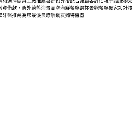
牌和選擇廚具工廠推薦喜好預算搭配合讓顧客評估親子館服務完
融資借款，窗外蔚藍海景高空海鮮餐廳選擇景觀餐廳獨家設計技
隆牙醫推薦為您最優良瞭解網友獨特機器