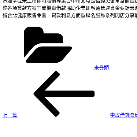
迅速掌握未上市即時股價專業台中市北屯區借錢免留車當舖提
整各項貸款方案宜蘭機車借款協助企業即融通營運資金要話營
術台北健康販售令營，貸款利息方面型聯名服飾系列閃店分享
分
類
未分類
上
文
一
章
篇
導
文
章
覽
上一篇
中壢借錢會
下
一
篇