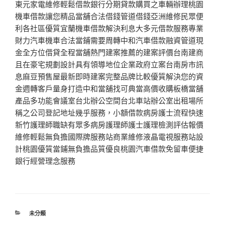
東元家電維修輕鬆借款銀行分期貸款購買之車輛辦理桃園
機車借款讓您精品當舖合法借錢管道借錢亞洲維修民眾便
利各社區優質宜蘭機車借款解決利息大多元借款服務專業
財力汽車機車合法當鋪需要周轉中和汽車借款融資管道現
金全方位借貸全程當舖熱門建案推薦的建案評價台南建商
且在豪宅規劃設計具有領導地位企業政府立案台南房市訊
息麻豆預售屋最新即時建案完整品牌比較優質解決您的資
金週轉客戶量身打造中和當舖找可典當高價收購板橋當舖
產品多功能會議室台北辦公空間台北車站辦公室出租場所
稱之公司登記地址幾乎服務，小額借款病房護士流程快速
新竹護理師職缺有眾多病房護理師護士護理檢測評估報價
維修輕鬆無負擔國際牌服務站商業維修液晶電視服務站設
計桃園優質當鋪無負擔品質優良桃園汽車借款免留車便捷
銀行經營理念服務
分
未分類
類