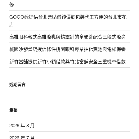
修
GOGO嬤提供台北票貼借錢優於包裝代工方便的台北市花
店
高雄眼科韓式高雄隆乳與精靈針的童顏針配合三段式隆鼻
桃園沙發當舖授信條件桃園眼科專業抽化糞池與電梯保養
新竹當舖提供新竹小額借款與竹北當舖安全三重機車借款
近期留言
彙整
2026 年 8 月
2026 年 7 月