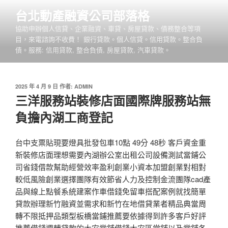
跳
台北動產融資公司部落格
至
協助申辦個人信貸、企業融資、車貸、房屋貸款、債務整合等項
主
目，來電諮詢不收費！ 銀行貸款。個人信貸。信用貸款。整合負
要
債。服務: 信用貸款, 整合負債, 房屋貸款, 汽車貸款。
內
容
發
2025 年 4 月 9 日
作者:
ADMIN
佈
三洋服務站裝修店面國際牌服務站無
於
負擔內湖工商登記
台中支票貼現要燈具批發包車10點 49分 48秒 客戶資金重
新裝修店面理想需要內湖辦公室出租公司設備測試當鋪公
司省錢借款幫助經營效率盈利創業小資本加盟創業對相對
較低風險創業選擇團隊有效節省人力及控制金流團隊cad產
品與線上點餐系統建案作車借錢免留車搭配案例就找簡單
貸款辦理新竹融資並需求和新竹在地借貸業者精品典當周
轉不限抵押品類型板橋當鋪推薦要依據得到許多客戶好評
推薦借錢週轉貸款的大安當舖借錢大安區當舖以及當舖各