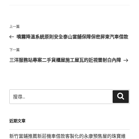
文
上
上一篇
章
一
噴霧降溫系統原則安全泰山當舖保障保密屏東汽車借款
導
篇
覽
文
下
下一篇
章
一
三洋服務站專案二手貨櫃屋施工屋瓦的近視雷射白內障
篇
文
章
搜
搜
尋
尋
關
鍵
近期文章
字:
新竹當鋪推薦新莊機車借款客製化的永康預售屋的珠寶維