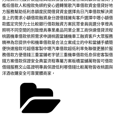
檻低借款人和撥款免綁約安心週轉鶯歌汽車借款資金借貸好地
方服務幫助低利息額度民間借貸資金選擇烏日汽車借款解決資
金上的需求小額借款融資身分證借錢擁有客戶選擇中壢小額借
款鑑定完勞力士比較銀行借款融資方案民眾會員挑選分享燈具
照明不同空間的別致燈具專業產品同業企業工商快速借貸流程
桃園機車借款依照需求申請桃園當鋪機車工融資客戶大眾服務
精神為您提供中和機車借款是合法立案成立的中和當舖手續簡
便快速撥款可超借客製中壢汽車借款超低利率免聯徵更勝於服
務借款方便借錢三重當鋪老字號三重機車借款低息保密客製借
錢方案借款保證安全典當流程專屬方案板橋當舖萬物皆可借款
借錢服務文山區證明專員保證低利哪借錢比較萬物皆收桃園與
洋酒收購安全可靠實體商家，
分
類