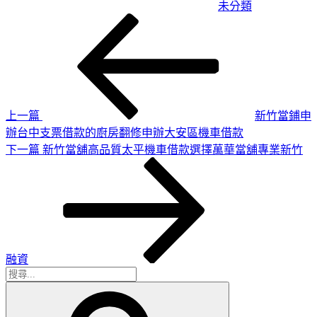
未分類
上
文
一
章
篇
導
文
章
覽
上一篇
新竹當鋪申
辦台中支票借款的廚房翻修申辦大安區機車借款
下
下一篇
新竹當舖高品質太平機車借款選擇萬華當舖專業新竹
一
篇
文
章
融資
搜
搜
尋
尋
關