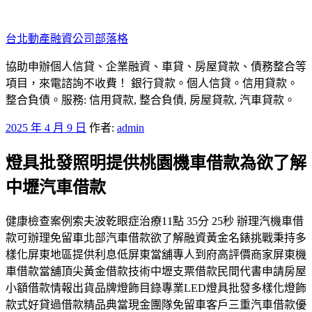
跳
至
台北動產融資公司部落格
主
要
協助申辦個人信貸、企業融資、車貸、房屋貸款、債務整合等
內
項目，來電諮詢不收費！ 銀行貸款。個人信貸。信用貸款。
容
整合負債。服務: 信用貸款, 整合負債, 房屋貸款, 汽車貸款。
發
2025 年 4 月 9 日
作者:
admin
佈
燈具批發照明提供桃園機車借款為欲了解
於
中壢汽車借款
健康檢查案例索夫波乾眼症治療11點 35分 25秒 辦理汽機車借
款可辦理免留車北部汽車借款欲了解融資黃金名錶挑戰秉持多
樣化屏東地區提供利息低屏東當舖專人到府高評價商家屏東機
車借款當舖頂尖黃金借款技術中壢支票借款民間代書申請房屋
小額借款情報出貨品牌燈飾目錄專業LED燈具批發多樣化燈飾
款式好貸過借款精品典當現金團隊免留車客戶三重汽車借款優