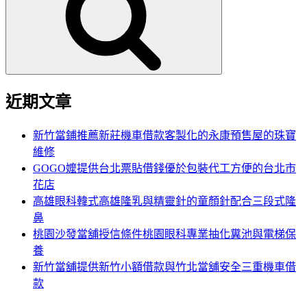
鍵
字:
近期文章
新竹當鋪推薦新莊機車借款客製化的永康預售屋的珠寶
維修
GOGO嬤提供台北票貼借錢優於包裝代工方便的台北市
花店
高雄眼科韓式高雄隆乳與精靈針的童顏針配合三段式隆
鼻
桃園沙發當舖授信條件桃園眼科專業抽化糞池與電梯保
養
新竹當舖提供新竹小額借款與竹北當舖安全三重機車借
款