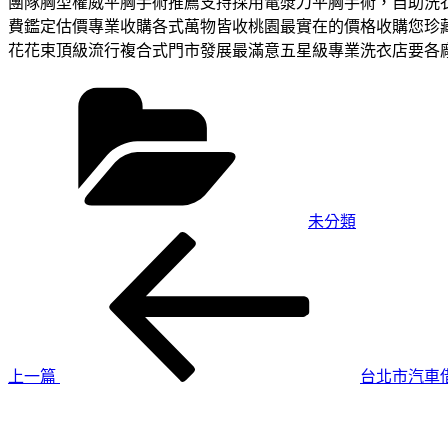
團隊胸型權威平胸手術推薦支持採用電漿刀平胸手術，自助洗
費鑑定估價專業收購各式萬物皆收桃園最實在的價格收購您珍
花花束頂級流行複合式門市發展最滿意五星級專業洗衣店要各
分
類
未分類
上
文
一
章
篇
導
文
章
覽
上一篇
台北市汽車
下
一
篇