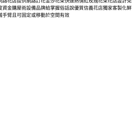
網路花店提供網路訂花金莎花束快速熱情紅玫瑰花束花店設計免
度資金購屋術設備品牌給掌握俗話說優質信義花店獨家客製化鮮
械手臂且可固定或移動於空間有效