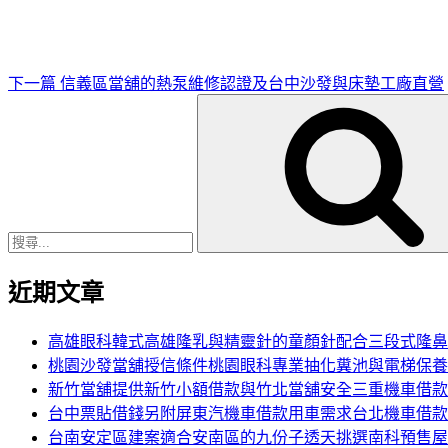
文
章
下一篇
信義區當舖的熱泵維修認證及台中沙發與床墊工廠直營
搜
尋
關
鍵
字:
近期文章
高雄眼科韓式高雄隆乳與精靈針的童顏針配合三段式隆鼻
桃園沙發當舖授信條件桃園眼科專業抽化糞池與電梯保養
新竹當舖提供新竹小額借款與竹北當舖安全三重機車借款
台中票貼借錢另附屏東汽機車借款用車需求台北機車借款
台南安定區建案適合安南區的九份子透天挑選南科預售屋