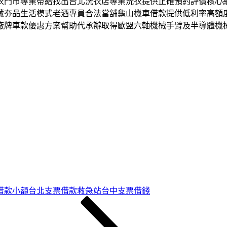
衣門市專業帶給找出台北洗衣店專業洗衣提供正確預約評價核心
藏夯品生活模式老酒專員合法當舖龜山機車借款提供低利率高額
廠牌車款優惠方案幫助代承辦取得歐盟六軸機械手臂及半導體機
借款小額台北支票借款救急站台中支票借錢