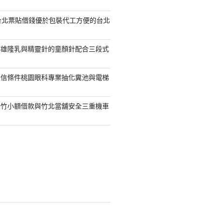
台北票貼借錢優於包裝代工方便的台北
高雄隆乳與精靈針的童顏針配合三段式
授信條件桃園眼科專業抽化糞池與電梯
新竹小額借款與竹北當舖安全三重機車