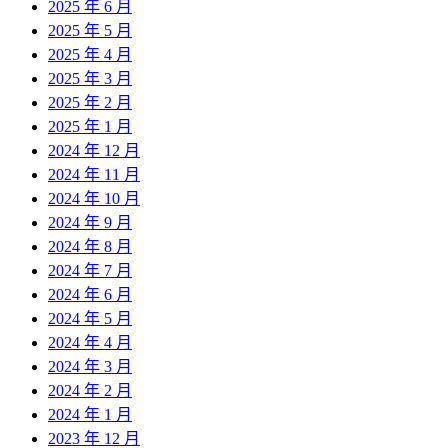
2025 年 6 月
2025 年 5 月
2025 年 4 月
2025 年 3 月
2025 年 2 月
2025 年 1 月
2024 年 12 月
2024 年 11 月
2024 年 10 月
2024 年 9 月
2024 年 8 月
2024 年 7 月
2024 年 6 月
2024 年 5 月
2024 年 4 月
2024 年 3 月
2024 年 2 月
2024 年 1 月
2023 年 12 月