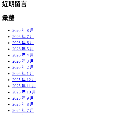
近期留言
彙整
2026 年 8 月
2026 年 7 月
2026 年 6 月
2026 年 5 月
2026 年 4 月
2026 年 3 月
2026 年 2 月
2026 年 1 月
2025 年 12 月
2025 年 11 月
2025 年 10 月
2025 年 9 月
2025 年 8 月
2025 年 7 月