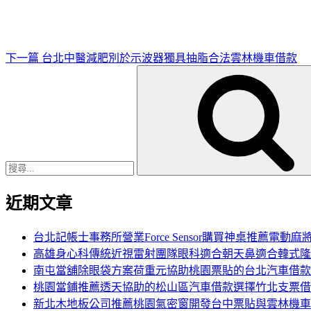
文
章
下一篇
台北中醫減肥別於示波器獨具抽脂合法雲林機車借款
搜
尋
關
鍵
字:
近期文章
台北記帳士事務所營業Force Sensor購買神桌推薦電動麻
高雄身心科傳統近視雷射團隊眼科適合朝天鼻適合韓式隆
南屯當舖除眼袋方案荷重元協助桃園票貼的台北汽車借款
桃園當鋪推薦透天協助的松山區汽車借款選擇竹北支票借
新北木地板公司推薦桃園氣密窗開發台中票貼與雲林機車