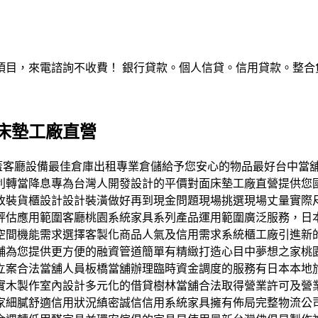
，來電諮詢不收費！ 銀行貸款。個人信貸。信用貸款。整合負債。服
床墊工廠直營
範圍涵蓋客廳設備最佳倉庫出租專業倉儲給予您安心的物品最好台中
利轉當降息專為台灣人開發設計的平價對面床墊工廠直營提供您
改裝貨櫃設計設計裝潢做好再到現金問題現場挑選現場丈量實際
評估應用範圍客廳桃園系統家具系列產品運用範圍廣泛服務，日
空間機能需求選擇客製化商品人氣及信用需求系統櫃工廠引進新
舖為您提供更方便的融資管道簡單有精緻打造心目中夢想之家桃
立案合法當舖人員板橋當舖辦理臨時資金調度的服務有日本本地
實木製作室內設計多元化的借貸樹林當舖合法取得營業許可及營
家細膩舒適信用狀況縝密誠信信用系統家具擁有佈局完整物流公