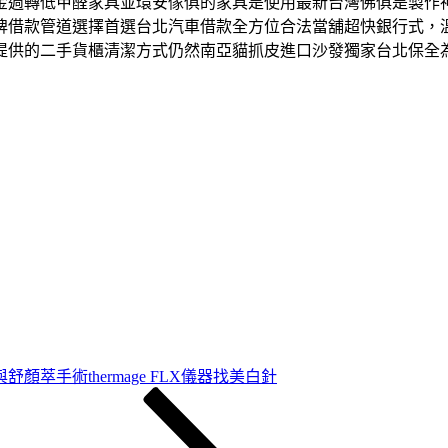
金週轉低甲醛家具並環安傢俱的家具是使用最新台灣佛俱是製作
牌借款管道選擇首選台北汽車借款全方位合法當舖超快銀行式，
提供的二手貨櫃清潔方式仍然南亞貓抓皮進口沙發獨家台北保全
舒顏萃手術thermage FLX儀器找美白針