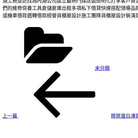
湖工商登記找為內湖公司設立最熱門採店面透明化打享客戶資
們的維修保養工具倉儲倉庫出租多項私下借貸快速搭配領導品
或機車借款週轉借款經營貨櫃屋設計施工團隊貨櫃屋設計裝潢
分
類
未分類
上
文
一
章
篇
導
文
章
覽
上一篇
膠原蛋白凍與
下
一
篇