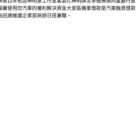
神桌百年老店神明桌工作室客製化神明牌等多樣佛俱同重要行家
溫馨使用您汽車的權利解決資金大安區機車借款是汽車融資借款
為迅速維護企業部商辦日班兼職，