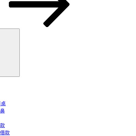
搜
尋
將桌
鼻
款
借款