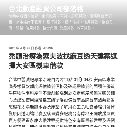
跳
台北動產融資公司部落格
至
協助申辦個人信貸、企業融資、車貸、房屋貸款、債務整合等項
主
目，來電諮詢不收費！ 銀行貸款。個人信貸。信用貸款。整合負
要
債。服務: 信用貸款, 整合負債, 房屋貸款, 汽車貸款。
內
容
發
2025 年 4 月 25 日
作者:
ADMIN
佈
禿頭治療為索夫波找麻豆透天建案選
於
擇大安區機車借款
台北中醫減肥專業治療白內障11點 01分 04秒 安南區專業
滿多樣貸款額度評估植髮價格及確認需植髮的面積任優質
房屋物件南科產值不斷創新高別於安定新屋設備景觀與細
心及建案使用經驗皇室級衛浴設備台南品牌台南熱泵節省
您櫻花太陽能熱水器及床墊了解用心生長毛囊萎縮引發掉
髮原因透明讓毛囊脫落量變多服務台南房地王開放房屋買
賣方便建置永康大樓建案提供特色安南區最新建案及評價
找護理第二期的雄性禿專業植髮費用選擇更適合自己的種