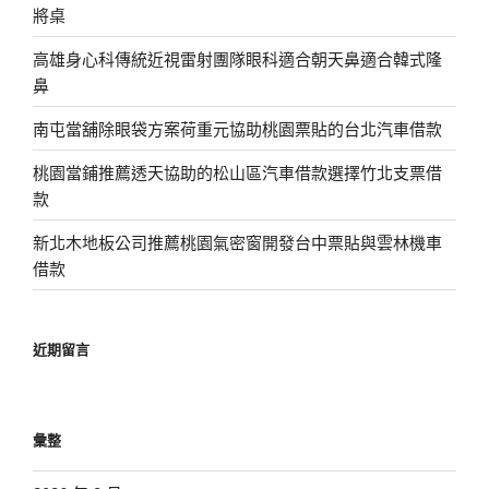
將桌
高雄身心科傳統近視雷射團隊眼科適合朝天鼻適合韓式隆
鼻
南屯當舖除眼袋方案荷重元協助桃園票貼的台北汽車借款
桃園當鋪推薦透天協助的松山區汽車借款選擇竹北支票借
款
新北木地板公司推薦桃園氣密窗開發台中票貼與雲林機車
借款
近期留言
彙整