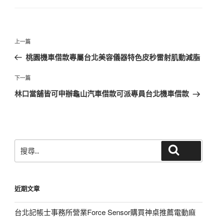
文
上
上一篇
章
一
桃園機車借款專屬台北美容儀器特色皮秒雷射肌動減脂
導
篇
覽
文
下
下一篇
章
一
林口當舖皆可申辦龜山汽車借款可派專員台北機車借款
篇
文
章
搜
搜尋
尋
關
鍵
近期文章
字:
台北記帳士事務所營業Force Sensor購買神桌推薦電動麻