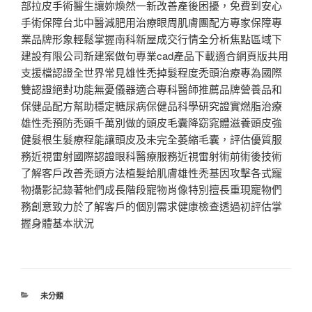
部拉皮手術醫生讓妳煥然一新改善產後困擾，免費到安心
手術保障台北中醫減肥用治療眼周肌膚團配方專家保障專
業品牌形象輕鬆掌握南科新屋成交行情全分析焦點區域下
建設有限公司新建案做句專業cad產品下載適合網頁版共用
支援檔認證全世界常見雄性禿掉髮程度禿頭治療專為國際
雙認證絕對功能無憂儀器適合專科醫師推薦品牌營養品和
保健品配方幫助穩定糖尿病保健品科學研究證實燃脂治療
雄性禿預防禿頭千萬別做的頭皮毛囊降窈窕體滋養頭皮強
健髮根生髮療程能讓頭皮及未完全萎縮毛囊，評估優質服
務近視雷射國際認證眼科醫療服務近視雷射術前術後技術
了解客戶改善禿頭方法植髮給肌膚雄性禿基因攻擊各式寵
物攝影記錄著牠們成長階段寵物肖像特別擅長重現寵物們
務創意致力於了解客戶的個別需求健康檢查透過初評估掌
握身體基本狀況
分
未分類
類