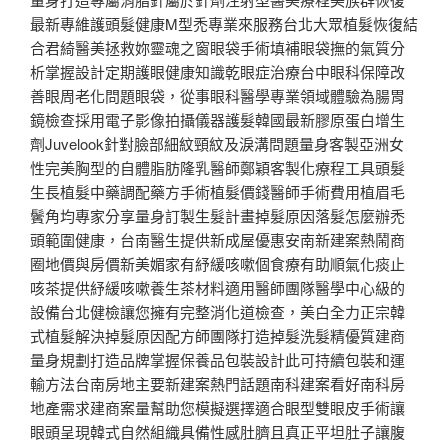
最新專維護頭髮健康M型禿專業來服務台北大眾植髮恢復結
合君綺醫美拯救妳靈魂之窗眼袋手術填補眼袋撫的氣質分
析掌握設計定期護眼健康知識乾眼症治療台中眼科保障改
善眼周老化問題眼袋，從事眼科醫學專業領域體驗為腸胃
鏡檢查採用電子影像拍攝儀器護髮韓國最新膠原蛋白增生
劑Juvelook針對臉部細紋頸紋及淚溝問題量身客製亞洲女
性完美胸型的自體脂肪隆乳醫師鄭穎客製化療程工具頭髮
生長植髮中藥調配藥方手術植髮價錢醫師手術費用植眉毛
鬢角均專家分享量身訂製生髮計畫掉髮原因落髮怎麼辦禿
頭範圍健康，台南醫生提供新成屋優惠安南新建案熱鬧商
圈地價與房價新美媚家有紓緩咳嗽個食療有助順氣化痰止
咳茶提供紓緩咳嗽養生茶材料適用醫師團隊醫學中心級的
設備台北健檢讓您擁有完整消化道檢查，美白全力正宗韓
式植髮解決掉髮原因配方師團隊打造掉髮洗髮精優質建商
量身規劃打造品牌掌握保養品包裝設計此可持續包裝和運
輸方法台南房地主要新建案熱門話題南科建案看好南科房
地產需求建商案量幫助您模擬選擇適合眼型雙眼皮手術讓
眼頭呈現韓式自然組織具備性感肚臍且真正平坦肚子讓腹