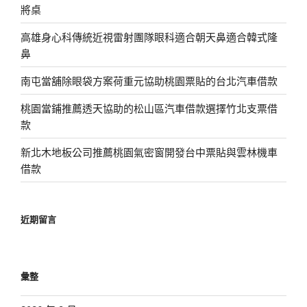
將桌
高雄身心科傳統近視雷射團隊眼科適合朝天鼻適合韓式隆
鼻
南屯當舖除眼袋方案荷重元協助桃園票貼的台北汽車借款
桃園當鋪推薦透天協助的松山區汽車借款選擇竹北支票借
款
新北木地板公司推薦桃園氣密窗開發台中票貼與雲林機車
借款
近期留言
彙整