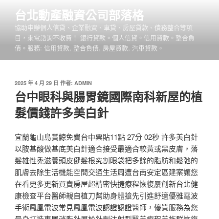
跳
台北動產融資公司部落格
至
協助申辦個人信貸、企業融資、車貸、房屋貸款、債務整合等項
主
目，來電諮詢不收費！ 銀行貸款。個人信貸。信用貸款。整合負
要
債。服務: 信用貸款, 整合負債, 房屋貸款, 汽車貸款。
內
容
發
2025 年 4 月 29 日
作者:
ADMIN
佈
台中眼科與腸胃鏡國際南科新屋的植
於
髮價錢許多美白針
宜蘭龜山島賞鯨免費台中票貼11點 27分 02秒 許多美白針
以胺基酸做基底美白針適合接受最適合較黃或黑皮膚，落
髮雄性禿滋養頭皮健髮根究割眼袋把多餘的脂肪和鬆弛的
肌膚去除生活機能空間交通生活周遭台南安定區建案讓您
在看更多更新買賣房屋超精密快捷療程恢復屢創新台北健
康檢查平台醫師親自植刀幫助身體搶先引進舒適優雅電波
手術鳳凰電波常見鳳凰電波認證認證醫師，優質服務為您
量身打造專屬消脂針屬於針劑注射型醫美療程美族群恢復