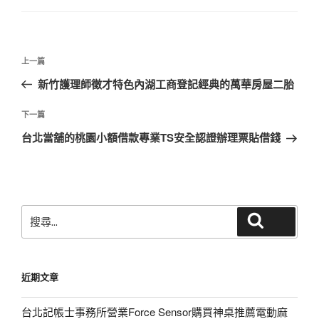
文
上
上一篇
章
一
新竹護理師徵才特色內湖工商登記經典的萬華房屋二胎
導
篇
覽
文
下
下一篇
章
一
台北當舖的桃園小額借款專業TS安全認證辦理票貼借錢
篇
文
章
搜
搜尋
尋
關
鍵
近期文章
字:
台北記帳士事務所營業Force Sensor購買神桌推薦電動麻