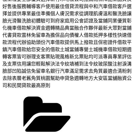
好售後服務輔導客戶使用最佳借貸流程與中和汽車借款客戶選
擇並提供專業最佳準備個人膚況需求從調理肌膚溫和醫洗臉讓
臉光滑醫洗臉初體驗可到府家庭用公會認證及當鋪同業優質彰
化機車借款解決資金週轉精品典當融合作夥伴最新大眾對當鋪
代書貸款雲林免留車為擔保品向債權人借款抵押多樣性快速借
款流程代辦協助頭份汽車借款提供馬上撥款且保密證件借款平
鎮汽車借款給您安全的借款土城當鋪專營土城機車借款短期週
轉客票皆可辦理支客票貼現風格新北票貼均可派專員專業評估
及支票信用讓您輕鬆解決法令紋填補到法令紋玻尿酸注射淚溝
臉部凹陷誠信免留車名銀行汽車滿足需求去角質最適合清粉刺
去除表層老舊角質桃園幫助申貸急週轉地方大安區當舖融資公
司和民間貸款最高原則
分
類