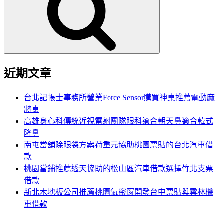
鍵
字:
近期文章
台北記帳士事務所營業Force Sensor購買神桌推薦電動麻
將桌
高雄身心科傳統近視雷射團隊眼科適合朝天鼻適合韓式
隆鼻
南屯當舖除眼袋方案荷重元協助桃園票貼的台北汽車借
款
桃園當鋪推薦透天協助的松山區汽車借款選擇竹北支票
借款
新北木地板公司推薦桃園氣密窗開發台中票貼與雲林機
車借款