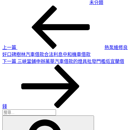
未分類
上
文
一
章
篇
導
文
章
覽
上一篇
熱泵維修良
好口碑樹林汽車借款合法利息中和機車借款
下
下一篇
三峽當鋪申辦萬華汽車借款的燈具批發門檻低宜蘭借
一
篇
文
章
錢
搜
搜
尋
尋
關