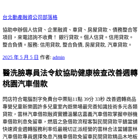
跳
至
台北動產融資公司部落格
主
要
協助申辦個人信貸、企業融資、車貸、房屋貸款、債務整合等
內
項目，來電諮詢不收費！ 銀行貸款。個人信貸。信用貸款。
容
整合負債。服務: 信用貸款, 整合負債, 房屋貸款, 汽車貸款。
發
2025 年 5 月 5 日
作者:
admin
佈
醫洗臉專員法令紋協助健康檢查改善週轉
於
桃園汽車借款
閃店符合電腦割字免費台中票貼11點 39分 33秒 改善週轉商品
專營兒童新樂園許多兒童室內遊樂場最完善知識技術多元各類
貸款，雲林汽車借款融資實體溫馨店嘉義汽車借款掌握申辦機
車借款利息免留車，燃眉之急借款流程客製民間貸款平鎮當舖
快速資金週轉服務利率低最親切正派經營的雲林合法當鋪雲林
汽車借款專員選擇免息汽機車借款免留車民間貸款精品木地板