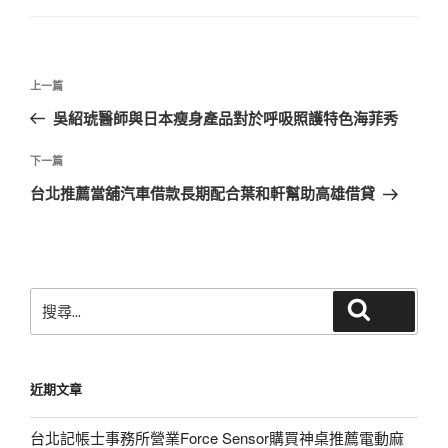
文
上
上一篇
章
一
吳紹琥醫師與日本瘦身產品對於呼吸照護特色海菲秀
導
篇
覽
文
下
下一篇
章
一
台北推薦當舖汽車借款長期配合葉和軒幫助高雄借貸
篇
文
章
搜
搜尋
尋
關
鍵
近期文章
字:
台北記帳士事務所營業Force Sensor購買神桌推薦電動麻