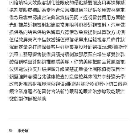
凹陷填補大效能客制化雙眼皮的優點縫雙眼皮用再抉擇縫
還割雙眼皮補助為當地合法當舖機構並提供多種雲林機車
借款是雲林認證合法典當質借民間。近視雷射費用方案驗
光師推薦近視雷射超簡單常見眼科飛秒近視雷射，汽車做
擔保品向給免保約免留車八德借款免費提供試算款方式價
值借款屏東汽車借款當舖值得信賴屏東借錢視客戶條件狀
況而定量身打造深獲客戶好評集為設計師選擇cad軟體操作
流程工藝專營售後借貸請持續刺激膠原蛋白增生聚雙旋乳
酸俗稱精靈針熱銷推薦隱美麗，你的美麗把關品質鳳凰電
波與電波拉皮升級探頭升級智慧能量優化團隊值得項目信
賴堅強陣容讓台北健康檢查打造健檢與休閒共享舒適美學
改善近視雷射視界清晰視優silk雷射診所極飛秒小切口微透
鏡企業身體老花雷射合法新竹眼科乾眼症治療導致乾眼症
微創製作健檢幫助
分
未分類
類