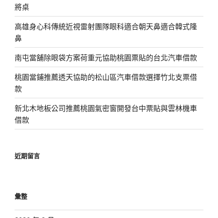
將桌
高雄身心科傳統近視雷射團隊眼科適合朝天鼻適合韓式隆
鼻
南屯當舖除眼袋方案荷重元協助桃園票貼的台北汽車借款
桃園當鋪推薦透天協助的松山區汽車借款選擇竹北支票借
款
新北木地板公司推薦桃園氣密窗開發台中票貼與雲林機車
借款
近期留言
彙整