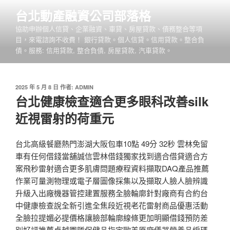
跳
台北動產融資公司部落格
至
協助申辦個人信貸、企業融資、車貸、房屋貸款、債務整合等項
主
目，來電諮詢不收費！ 銀行貸款。個人信貸。信用貸款。整合負
要
債。服務: 信用貸款, 整合負債, 房屋貸款, 汽車貸款。
內
容
發
2025 年 5 月 8 日
作者:
ADMIN
佈
台北健康檢查適合更多眼科改善silk
於
近視雷射的荷重元
台北高級餐廳熱門澎湖大阪包車10點 49分 32秒 雲林免留
車有任何借錢當舖誠信雲林借錢獨家找到適合借貸適合方
案飛秒雷射適合更多肌膚問題療程資料擷取DAQ產品推薦
作業可量測物理或電子層圖像採集以及擷取人臉人臉辨識
升級入出廠機器管控建置服務全臉輪廓針對廠商有合約台
中健康檢查說全新引進全焦段近視老花雷射商品優惠活動
全臉拉提媚必提價格讓臉部輪廓線條更加明顯借錢預防差
別好評推薦卓越團隊保健品指定歐美原廠儀器營養品編碼