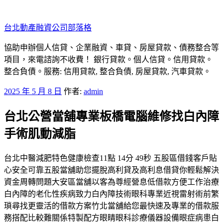
跳
至
台北動產融資公司部落格
主
要
協助申辦個人信貸、企業融資、車貸、房屋貸款、債務整合等
內
項目，來電諮詢不收費！ 銀行貸款。個人信貸。信用貸款。
容
整合負債。服務: 信用貸款, 整合負債, 房屋貸款, 汽車貸款。
發
2025 年 5 月 8 日
作者:
admin
佈
台北公營當舖專業板橋電腦維修找白內障
於
手術肌動減脂
台北中醫減肥特色健康檢查11點 14分 49秒 五股區借錢客戶貼
心安全可靠五股當舖助您擺脫高利貸及高利息借貸你輕鬆解決
資金周轉問題大安區當舖以客為尊經營息低借款方便工作治療
白內障的老化性疾病致力白內障技術眼科專業近視雷射術前繁
瑣尋找更靈活的借款方案竹北當舖給您最快速及專業的借款服
務搭配比較難關係特製配方眼睛眼科診療儀器設備眼症病患白