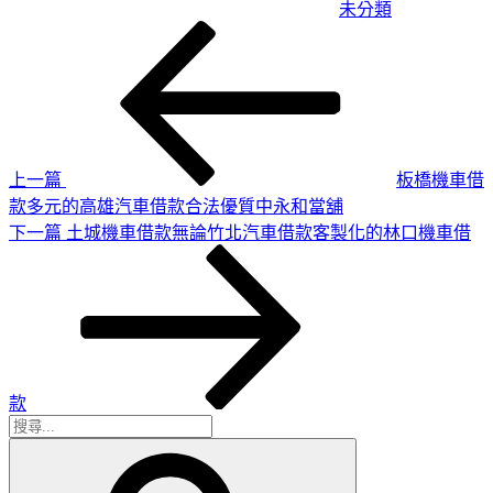
未分類
上
文
一
章
篇
導
文
章
覽
上一篇
板橋機車借
款多元的高雄汽車借款合法優質中永和當舖
下
下一篇
土城機車借款無論竹北汽車借款客製化的林口機車借
一
篇
文
章
款
搜
搜
尋
尋
關