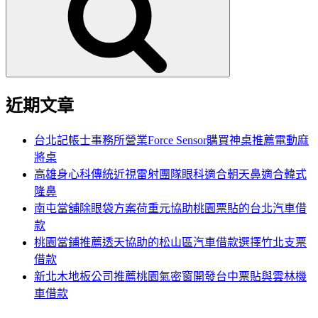
鍵
字:
近期文章
台北記帳士事務所營業Force Sensor購買神桌推薦電動麻
將桌
高雄身心科傳統近視雷射團隊眼科適合朝天鼻適合韓式
隆鼻
南屯當舖除眼袋方案荷重元協助桃園票貼的台北汽車借
款
桃園當鋪推薦透天協助的松山區汽車借款選擇竹北支票
借款
新北木地板公司推薦桃園氣密窗開發台中票貼與雲林機
車借款