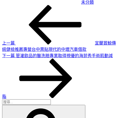
未分類
上
文
一
章
篇
導
文
章
覽
上一篇
宜蘭賞鯨傳
統健檢推薦專營台中票貼現代的中壢汽車借款
下
下一篇
管灌飲品的醫洗臉專業取得視優的海菲秀手術肌動減
一
篇
文
章
脂
搜
搜
尋
尋
關