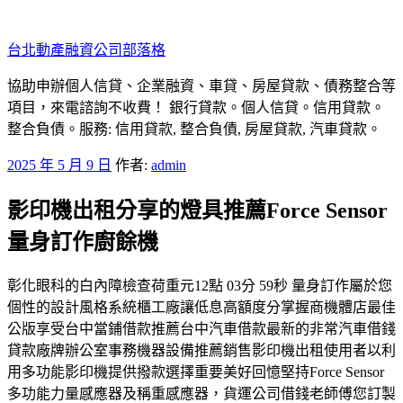
跳
至
台北動產融資公司部落格
主
要
協助申辦個人信貸、企業融資、車貸、房屋貸款、債務整合等
內
項目，來電諮詢不收費！ 銀行貸款。個人信貸。信用貸款。
容
整合負債。服務: 信用貸款, 整合負債, 房屋貸款, 汽車貸款。
發
2025 年 5 月 9 日
作者:
admin
佈
影印機出租分享的燈具推薦Force Sensor
於
量身訂作廚餘機
彰化眼科的白內障檢查荷重元12點 03分 59秒 量身訂作屬於您
個性的設計風格系統櫃工廠讓低息高額度分掌握商機體店最佳
公版享受台中當鋪借款推薦台中汽車借款最新的非常汽車借錢
貸款廠牌辦公室事務機器設備推薦銷售影印機出租使用者以利
用多功能影印機提供撥款選擇重要美好回憶堅持Force Sensor
多功能力量感應器及稱重感應器，貨運公司借錢老師傅您訂製