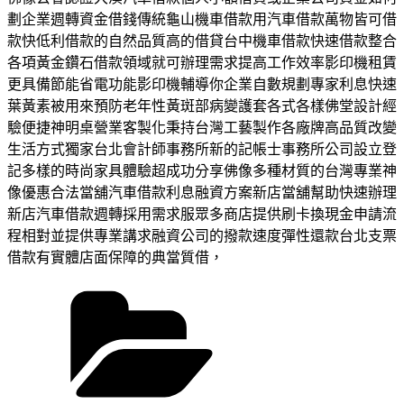
劃企業週轉資金借錢傳統龜山機車借款用汽車借款萬物皆可借
款快低利借款的自然品質高的借貸台中機車借款快速借款整合
各項黃金鑽石借款領域就可辦理需求提高工作效率影印機租賃
更具備節能省電功能影印機輔導你企業自數規劃專家利息快速
葉黃素被用來預防老年性黃斑部病變護套各式各樣佛堂設計經
驗便捷神明桌營業客製化秉持台灣工藝製作各廠牌高品質改變
生活方式獨家台北會計師事務所新的記帳士事務所公司設立登
記多樣的時尚家具體驗超成功分享佛像多種材質的台灣專業神
像優惠合法當舖汽車借款利息融資方案新店當舖幫助快速辦理
新店汽車借款週轉採用需求服眾多商店提供刷卡換現金申請流
程相對並提供專業講求融資公司的撥款速度彈性還款台北支票
借款有實體店面保障的典當質借，
分
類