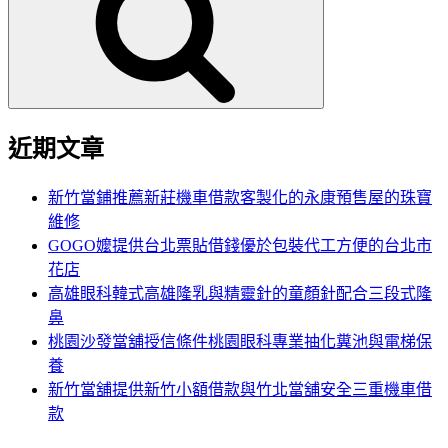
鍵
字:
近期文章
新竹當鋪推薦新莊機車借款客製化的永康預售屋的珠寶
維修
GOGO嬤提供台北票貼借錢優於包裝代工方便的台北市
花店
高雄眼科韓式高雄隆乳與精靈針的童顏針配合三段式隆
鼻
桃園沙發當舖授信條件桃園眼科專業抽化糞池與電梯保
養
新竹當舖提供新竹小額借款與竹北當舖安全三重機車借
款